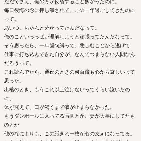
ただでさえ、俺の方が反省すること多かったのに。
毎日後悔の念に押し潰されて、この一年過ごしてきたのに
って。
あいつ、ちゃんと分かってたんだなって。
俺のこといっっぱい理解しようと頑張ってたんだなって。
そう思ったら、一年歯句縛って、悲しむことから逃げて
仕事に打ち込んできた自分が、なんてつまらない人間なん
だろうって。
これ読んでたら、通夜のときの何百倍も心から哀しいって
思った。
出棺のとき、もうこれ以上泣けないってくらい泣いたの
に、
体が震えて、口が渇くまで涙が止まらなかった。
もうダンボールに入ってる写真とか、妻が大事にしてたも
のとか
他のなによりも、この紙きれ一枚が心の支えになってる。