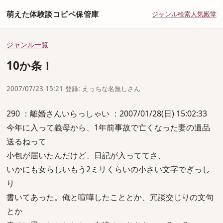
萌えた体験談コピペ保管庫
ジャンル
検索
人気
殿堂
ジャンル一覧
10か条！
2007/07/23 15:21 登録: えっちな名無しさん
290 ：離婚さんいらっしゃい ：2007/01/28(日) 15:02:33
今年に入って義母から、1年前事故で亡くなった妻の遺品
送るねって
小包が届いたんだけど、日記が入っててさ、
いかにも女らしいもう2ミリくらいの小さい文字でぎっし
り
書いてあった。俺と喧嘩したこととか、冗談交じりの文句
とか