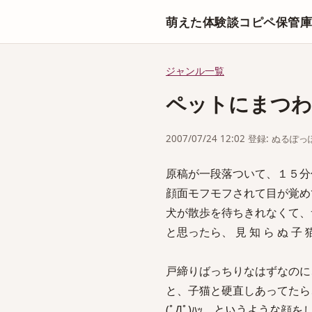
萌えた体験談コピペ保管
ジャンル一覧
ペットにまつわ
2007/07/24 12:02 登録: ぬるぽっ
原稿が一段落ついて、１５分
顔面モフモフされて目が覚め
犬が散歩を待ちきれなくて、
と思ったら、 見 知 ら ぬ 子
戸締りばっちりなはずなのに
と、子猫と硬直しあってたら
(ﾟДﾟ)ﾊｯ というような顔