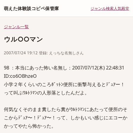
萌えた体験談コピペ保管庫
ジャンル
検索
人気
殿堂
ジャンル一覧
ウル○○マン
2007/07/24 19:12 登録: えっちな名無しさん
98 ：本当にあった怖い名無し：2007/07/12(木) 22:48:31
ID:co6OBhzeO
小学２年くらいのころﾎﾞｯﾄﾝ便所に衝撃与えるとﾃﾞｭｱー！
って叫ぶｳﾙﾄﾗﾏﾝの人形落としたんだよ。
何気なくそのまま糞したら糞がｳﾙﾄﾗﾏﾝにあたって便所のそ
こからﾃﾞｭｱ〜！ﾃﾞｭｱ〜！って、しかもいい感じにエコーか
かってやたら怖かった。