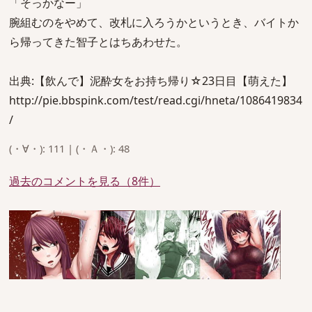
「そっかなー」
腕組むのをやめて、改札に入ろうかというとき、バイトか
ら帰ってきた智子とはちあわせた。
出典:【飲んで】泥酔女をお持ち帰り☆23日目【萌えた】
http://pie.bbspink.com/test/read.cgi/hneta/1086419834
/
(・∀・): 111 | (・Ａ・): 48
過去のコメントを見る（8件）