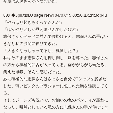
今度は志保さんがうつむいた。
899 ◆Spli.tIsLU sage New! 04/07/19 00:50 ID:2rx3qp4u
「やっぱり起きちゃってたんだ」
「ぼんやりとしか見えませんでしたけど」
志保さんがベッドに並んで腰掛けると、志保さんの手はい
きなり私の股間に伸びてきた。
「大きくなっちゃってるし、興奮した？」
私はそのまま志保さんを押し倒し、唇を奪った。志保さん
の方から積極的に舌が入ってくる。歯ががちがち当たる。
飢えた雌狼、そんな感じだった。
妙に積極的な志保さんはさっさと自分でTシャツを脱ぎだ
した。薄いピンクのブラジャーに包まれた胸を強調してく
る。
そしてジーンズも脱いで、お揃いの色のパンティが露わに
なった。唖然としている私の方に志保さんの手が伸びてき