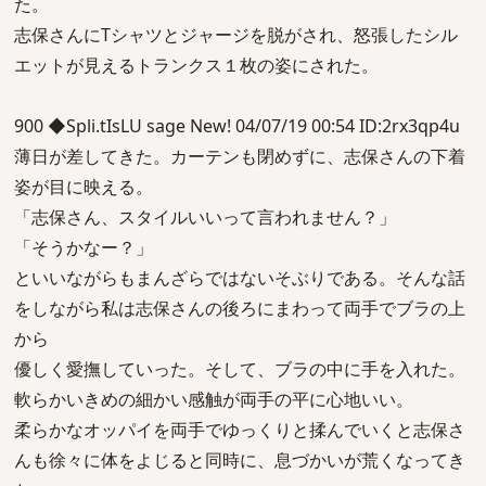
た。
志保さんにTシャツとジャージを脱がされ、怒張したシル
エットが見えるトランクス１枚の姿にされた。
900 ◆Spli.tIsLU sage New! 04/07/19 00:54 ID:2rx3qp4u
薄日が差してきた。カーテンも閉めずに、志保さんの下着
姿が目に映える。
「志保さん、スタイルいいって言われません？」
「そうかなー？」
といいながらもまんざらではないそぶりである。そんな話
をしながら私は志保さんの後ろにまわって両手でブラの上
から
優しく愛撫していった。そして、ブラの中に手を入れた。
軟らかいきめの細かい感触が両手の平に心地いい。
柔らかなオッパイを両手でゆっくりと揉んでいくと志保さ
んも徐々に体をよじると同時に、息づかいが荒くなってき