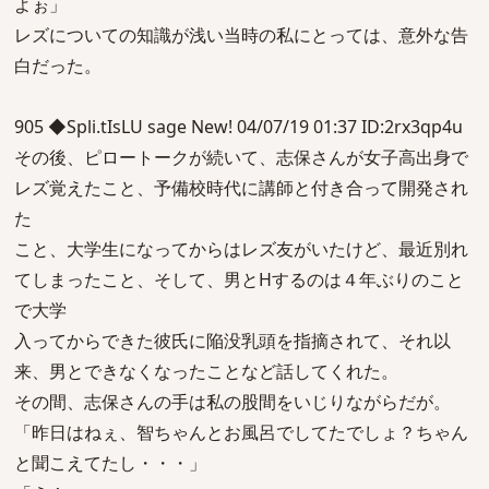
よぉ」
レズについての知識が浅い当時の私にとっては、意外な告
白だった。
905 ◆Spli.tIsLU sage New! 04/07/19 01:37 ID:2rx3qp4u
その後、ピロートークが続いて、志保さんが女子高出身で
レズ覚えたこと、予備校時代に講師と付き合って開発され
た
こと、大学生になってからはレズ友がいたけど、最近別れ
てしまったこと、そして、男とHするのは４年ぶりのこと
で大学
入ってからできた彼氏に陥没乳頭を指摘されて、それ以
来、男とできなくなったことなど話してくれた。
その間、志保さんの手は私の股間をいじりながらだが。
「昨日はねぇ、智ちゃんとお風呂でしてたでしょ？ちゃん
と聞こえてたし・・・」