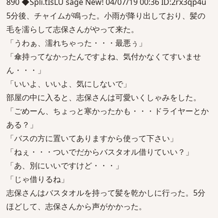
890 ◆Spli.tIsLU sage New! 04/07/19 00:36 ID:2rx3qp4u
5分後、チャイムが鳴った。小雨が降り出しており、髪の
毛を濡らして志保さんがやって来た。
「うわぁ、濡れちゃった・・・最悪ぅ」
「傘持ってなかったんですよね、気付かなくてすいませ
ん・・・」
「いいよ、いいよ、気にしないで」
部屋の中に入ると、志保さんは可愛いくしゃみをした。
「ごめーん、ちょっと寒かったかも・・・ドライヤーとか
ある？」
「バスの方に置いてありますから使って下さい」
「ねぇ・・・ついでだからバスタオル借りていい？」
「あ、別にいいですけど・・・」
「じゃ借りるね」
志保さんはバスタオルを持って髪を乾かしに行った。5分
ほどして、志保さんから声がかかった。