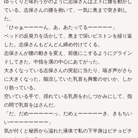
ゆっくりと味わうかのように志保さんは上下に腰を動かし
ている。志保さんの腰を抱いて、一気に奥まで突き刺し
た。
「ひゃぁーーーーん、あ。あたってるーーーーー」
ベッドの反発力を活かして、奥まで深いピストンを繰り返
した。志保さんもどんどん締め付けてくる。
志保さんが腰の動きを変え、前後にこするようにグライン
ドしてきた。中指を溝の中心にあてがった。
大きくなっている志保さんの突起に当たり、喘ぎ声がさら
に大きくなった。陥没していた乳首も興奮のせいか、しか
り勃っている。
空いている手で、揺れている乳房をわしづかみにして、指
の間で乳首をはさんだ。
「だ、だめーーーーーっ、だめぇーーーーーき、きもちい
いーーーーーーーー」
気が付くと秘所から溢れた液体で私の下半身はビチョビチ