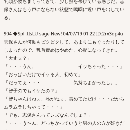
乳頭が勃ちまくってきて、少し熱を帯びている感じだ。志
保さんはもう声にならない状態で嗚咽に近い声を出してい
る。
904 ◆Spli.tIsLU sage New! 04/07/19 01:22 ID:2rx3qp4u
志保さんが何度もピクピクして、あまりにもぐったりして
しまったので、乳首責めはやめた。心配になってきた。
「大丈夫？」
「・・・うん、 イッちゃった・・・」
「おっぱいだけでイケる人、初めて」
「だってぇ・・・ 気持ちよかったし。」
「智子のでもイケたの？」
「智ちゃんはねぇ、私がねぇ、責めてただけ・・・だから
ムラムラしちゃって・・・」
「でも、志保さんってレズなんでしょ？」
「・・・う〜ん、どっちかっていうと男の人の方が好きだ