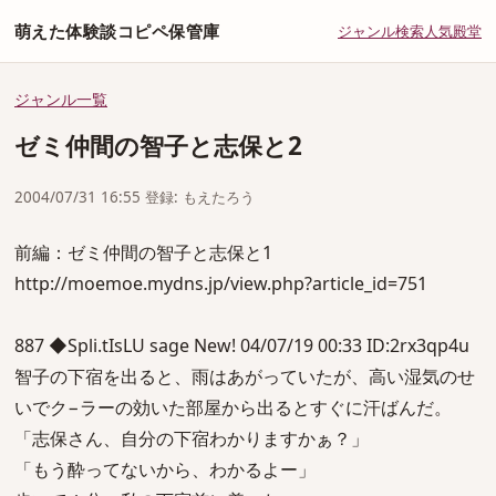
萌えた体験談コピペ保管庫
ジャンル
検索
人気
殿堂
ジャンル一覧
ゼミ仲間の智子と志保と2
2004/07/31 16:55 登録: もえたろう
前編：ゼミ仲間の智子と志保と1
http://moemoe.mydns.jp/view.php?article_id=751
887 ◆Spli.tIsLU sage New! 04/07/19 00:33 ID:2rx3qp4u
智子の下宿を出ると、雨はあがっていたが、高い湿気のせ
いでク−ラーの効いた部屋から出るとすぐに汗ばんだ。
「志保さん、自分の下宿わかりますかぁ？」
「もう酔ってないから、わかるよー」