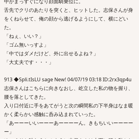
中がまっすぐになり顔面騎乗位に。
舌先でクリのあたりを突くと、ヒットした。志保さんが身
をくねらせて、俺の顔から逃げるようにして、横にどい
た。
「ねぇ、いい？」
「ゴム無いっすよ」
「中ではダメだけど、外に出せるよね？」
「大丈夫です・・・」
913 ◆Spli.tIsLU sage New! 04/07/19 03:18 ID:2rx3qp4u
志保さんはこちらに向きなおし、屹立した私の物を握り、
腰を落としてきた。
入り口付近に手をあてがうと次の瞬間私の下半身はなま暖
かく柔らかい感触に呑み込まれていった。
「あーーーいいーーーあーーーーん。きもちいいーーーー
ー」