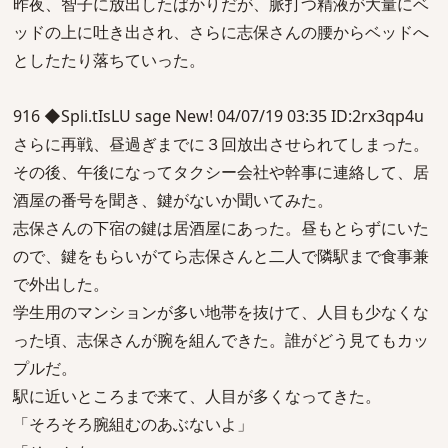
昨夜、智子に放出したばかりだが、脈打つ精液が大量にベ
ッドの上に吐き出され、さらに志保さんの腰からベッドへ
としたたり落ちていった。
916 ◆Spli.tIsLU sage New! 04/07/19 03:35 ID:2rx3qp4u
さらに再戦、昼過ぎまでに３回放出させられてしまった。
その後、午後になってタクシー会社や幹事に連絡して、居
酒屋の番号を聞き、鍵がないか聞いてみた。
志保さんの下宿の鍵は居酒屋にあった。昼もとらずにいた
ので、鍵をもらいがてら志保さんと二人で隣駅まで食事兼
で外出した。
学生用のマンションが多い地帯を抜けて、人目も少なくな
った頃、志保さんが腕を組んできた。誰がどう見てもカッ
プルだ。
駅に近いところまで来て、人目が多くなってきた。
「そろそろ腕組むのあぶないよ」