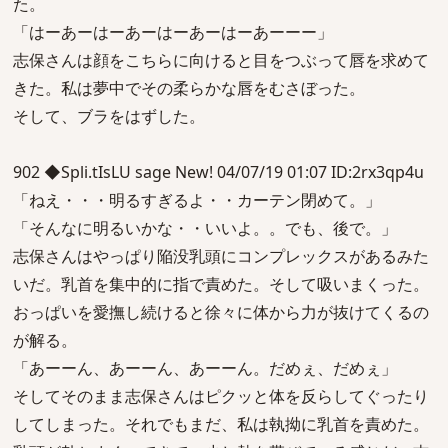
た。
「はーあーはーあーはーあーはーあーーー」
志保さんは顔をこちらに向けると目をつぶって唇を求めて
きた。私は夢中でその柔らかな唇をむさぼった。
そして、ブラをはずした。
902 ◆Spli.tIsLU sage New! 04/07/19 01:07 ID:2rx3qp4u
「ねえ・・・明るすぎるよ・・カーテン閉めて。」
「そんなに明るいかな・・いいよ。。でも、後で。」
志保さんはやっぱり陥没乳頭にコンプレックスがあるみた
いだ。乳首を集中的に指で責めた。そして吸いまくった。
おっぱいを愛撫し続けると徐々に体から力が抜けてくるの
が解る。
「あーーん、あーーん、あーーん。だめぇ、だめぇ」
そしてそのまま志保さんはピクッと体を反らしてぐったり
してしまった。それでもまだ、私は執拗に乳首を責めた。