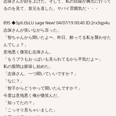
志保さんが顔を上げた。そして、私の目線が胸元に行って
るのを見て、首元を直した。ヤバイ雰囲気だ・・・
895 ◆Spli.tIsLU sage New! 04/07/19 00:40 ID:2rx3qp4u
志保さんが笑いながら言った。
「智ちゃんから聞いたよ〜、昨日、酔ってる私を襲わせた
んでしょ？」
意地悪く微笑む志保さん。
「もうブラもおっぱいも見られてるから平気だよー」
私の股間は膨張し始めた。
「志保さん、一つ聞いていいですか？」
「なに？」
「智子からどうやって聞いたんですか？」
今度は意地悪く俺が微笑んだ。
「知ってたの？」
「こっそり見ちゃいました」