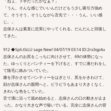
「ねぇ、下手だったかなぁ？」
「うん、そんな感じでいいんだけどもう少し吸引力強め
て。そうそう、そうしながら舌先で・・・うん、いい感
じ。」
志保さんは素直に忠実にやってくれる。だんだんと回復し
てきた。
912 ◆Spli.tIsLU sage New! 04/07/19 03:14 ID:2rx3qp4u
志保さんのお尻をこっちに向けさせて、69の体勢になっ
た。ゆっくりとパンティーを下げると、すでに液だれをし
て陰毛に絡みついていた。
膝を浮かさせてパンティーをはぎとり、尻をかきわけて、
顔が志保さんの股間へと。ビラビラもあまり大きくなく、
きれいな色をしていた。
舌で溝に沿って舐め始めると、志保さんの口の動きが止ま
った。かなり大きな声で喘いでいる。完全に志保さんの背