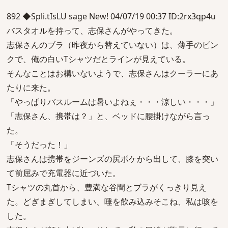
892 ◆Spli.tIsLU sage New! 04/07/19 00:37 ID:2rx3qp4u
バスタオルを持って、志保さんがやってきた。
志保さんのブラ（昨夜から替えていない）は、薄手のピン
クで、俺の白いTシャツだとラインが見えている。
そんなことはお構いないようで、志保さんはクーラーにあ
たりに来た。
「やっぱりバスルームは暑いよねぇ・・・涼しい・・・」
「志保さん、携帯は？」と、ベッドに腰掛けながら言っ
た。
「そうだった！」
志保さんは携帯をジーンズの尻ポケから出して、膝を突い
て前屈みで充電器に近づいた。
Tシャツの丸首から、豊満な谷間とブラがくっきり見え
た。どぎまぎしてしまい、唾を飲み込みそこね、私は咳を
した。