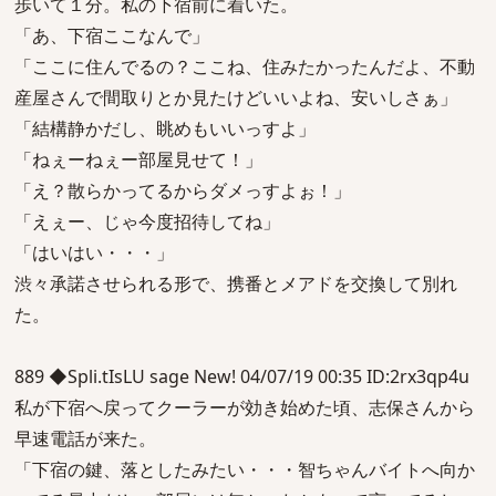
歩いて１分。私の下宿前に着いた。
「あ、下宿ここなんで」
「ここに住んでるの？ここね、住みたかったんだよ、不動
産屋さんで間取りとか見たけどいいよね、安いしさぁ」
「結構静かだし、眺めもいいっすよ」
「ねぇーねぇー部屋見せて！」
「え？散らかってるからダメっすよぉ！」
「えぇー、じゃ今度招待してね」
「はいはい・・・」
渋々承諾させられる形で、携番とメアドを交換して別れ
た。
889 ◆Spli.tIsLU sage New! 04/07/19 00:35 ID:2rx3qp4u
私が下宿へ戻ってクーラーが効き始めた頃、志保さんから
早速電話が来た。
「下宿の鍵、落としたみたい・・・智ちゃんバイトへ向か