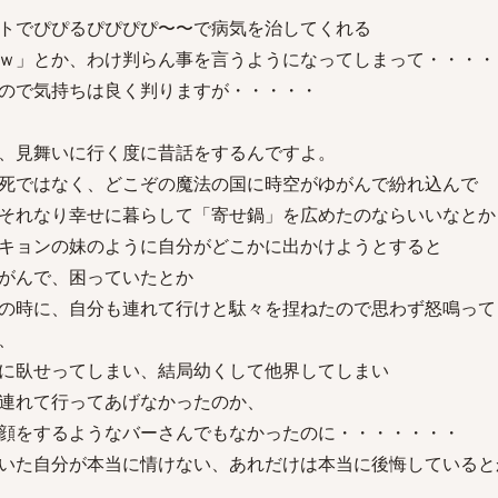
トでぴぴるぴぴぴぴ〜〜で病気を治してくれる
ｗ」とか、わけ判らん事を言うようになってしまって・・・・
ので気持ちは良く判りますが・・・・・
、見舞いに行く度に昔話をするんですよ。
死ではなく、どこぞの魔法の国に時空がゆがんで紛れ込んで
それなり幸せに暮らして「寄せ鍋」を広めたのならいいなとか
キョンの妹のように自分がどこかに出かけようとすると
がんで、困っていたとか
の時に、自分も連れて行けと駄々を捏ねたので思わず怒鳴って
、
に臥せってしまい、結局幼くして他界してしまい
連れて行ってあげなかったのか、
顔をするようなバーさんでもなかったのに・・・・・・・
いた自分が本当に情けない、あれだけは本当に後悔していると