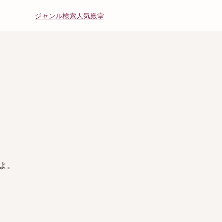
ジャンル
検索
人気
殿堂
よ。