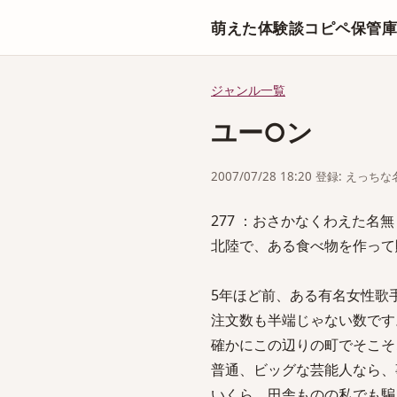
萌えた体験談コピペ保管
ジャンル一覧
ユー○ン
2007/07/28 18:20 登録: えっ
277 ：おさかなくわえた名無しさん：20
北陸で、ある食べ物を作って
5年ほど前、ある有名女性歌
注文数も半端じゃない数です
確かにこの辺りの町でそこそ
普通、ビッグな芸能人なら、
いくら、田舎ものの私でも騙