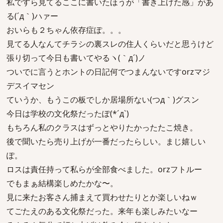
私ですら見てるここに書いたほうが「書き上げた感」があ
る(´д｀)ハァー
おいらも２ちゃん依存症ぽ。。。
見てる人なんてチラシの裏スレの住人くらいだと思うけど
張り切って今日も書いてやるヽ(｀д´)ノ
ついでに言うとホントの日記何でつまんないですorzマジ
デスイマセン
ていうか、もうこの板でしか居場所ない(つд｀)グスン
今日は学校の文化祭だったぽ(*´д`)
もちろん私のクラスはずっとやりたかったたこ焼き。
後で聞いたら売り上げが一番だったらしい。まじ嬉しい
ぽ。
ロスは責任持って私らが全部食べました。orzフトルー
でもまぁ結構楽しめたかな〜。
見に来たお客さん捕まえて買わせたりとか楽しいねｗ
てごたえのある文化祭だった。来年も楽しみたいなー