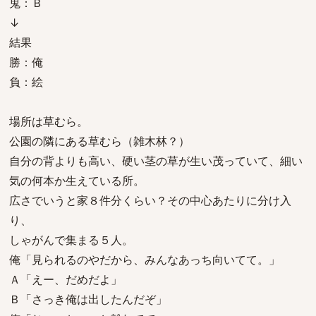
鬼：Ｂ
↓
結果
勝：俺
負：絵
場所は草むら。
公園の隣にある草むら（雑木林？）
自分の背よりも高い、硬い茎の草が生い茂っていて、細い
気の何本か生えている所。
広さでいうと家８件分くらい？その中心あたりに分け入
り、
しゃがんで集まる５人。
俺「見られるのやだから、みんなあっち向いてて。」
Ａ「えー、だめだよ」
Ｂ「さっき俺は出したんだぞ」