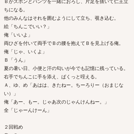
Ｂがズボンとパンツを一緒におろし、片足を抜いて仁王立
ちになる。
他のみんなはそれを囲むようにして立ち、覗き込む。
絵「ちんこでいい？」
俺「いいよ」
両ひざを付いて両手でＢの腰を抱えてＢを見上げる俺。
俺「じゃ、いくよ」
Ｂ「うん」
夏の暑い日、小便と汗の匂いが今でも記憶に残っている。
右手でちんこに手を添え、ぱくっと咥える。
Ａ、ゆ、め「あはは、きたねー。ちーろりー（おまじな
い）」
俺「あー、もー。じゃあ次のじゃんけんねー。」
全「じゃーんけーん」
２回戦め