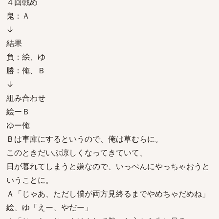
４回戦め
鬼：Ａ
↓
結果
負：絵、ゆ
勝：俺、Ｂ
↓
組み合わせ
絵ーＢ
ゆー俺
Ｂは車庫にするというので、俺は草むらに。
このときだいぶ涼しくなってきていて、
日が暮れてしまうと嫌なので、いっぺんにやっちゃおうと
いうことに。
Ａ「じゃあ、ただし僕が両方見終るまでやめちゃだめね」
絵、ゆ「えー、やだー」