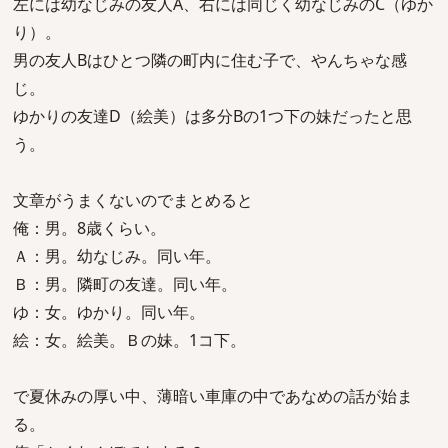
左には幼なじみの友人A、右には同じく幼なじみのC（ゆか
り）。
男の友人Bはひとつ隣の町内に住む子で、やんちゃな感
じ。
ゆかりの友達D（絵美）は多分Bの1つ下の妹だったと思
う。
文章がうまくないのでまとめると
俺：男。8歳くらい。
Ａ：男。幼なじみ。同い年。
Ｂ：男。隣町の友達。同い年。
ゆ：女。ゆかり。同い年。
絵：女。絵美。Ｂの妹。1コ下。
で夏休みの厚い中、薄暗い車庫の中であなめの話が始ま
る。