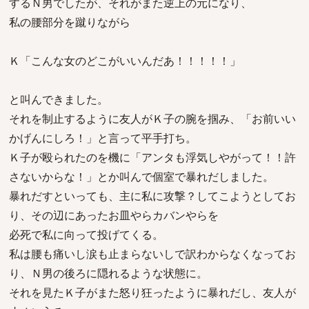
するＮ男でしたが、それがまた逆上の元になり、
私の腰部分を蹴りながら
Ｋ「こんな女のどこがいいんだあ！！！！！」
と叫んできました。
それを制止するように友人がＫ子の腕を掴み、「お前いい
かげんにしろ！」と言って平手打ち。
Ｋ子が殴られたのを機に「アンタも浮気しやがって！！許
さないからな！」とか叫んで個室で暴れだしました。
暴れだすといっても、主に私に攻撃？してこようとしてお
り、その辺にあったお皿やらカバンやらを
必死で私に向って投げてくる。
私は腰も痛いし涙も止まらないしで訳わからなくなってお
り、Ｎ男の後ろに隠れるような状態に。
それを見たＫ子がまた怒り狂ったように暴れだし、友人が