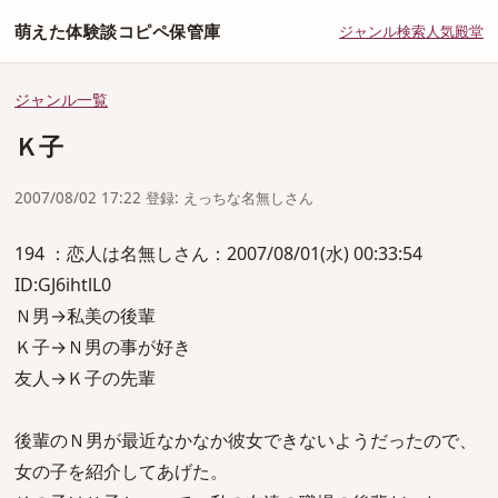
萌えた体験談コピペ保管庫
ジャンル
検索
人気
殿堂
ジャンル一覧
Ｋ子
2007/08/02 17:22 登録: えっちな名無しさん
194 ：恋人は名無しさん：2007/08/01(水) 00:33:54
ID:GJ6ihtlL0
Ｎ男→私美の後輩
Ｋ子→Ｎ男の事が好き
友人→Ｋ子の先輩
後輩のＮ男が最近なかなか彼女できないようだったので、
女の子を紹介してあげた。