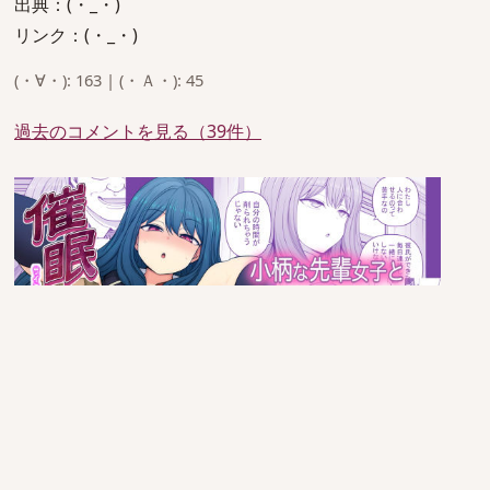
出典：(・_・)
リンク：(・_・)
(・∀・): 163 | (・Ａ・): 45
過去のコメントを見る（39件）