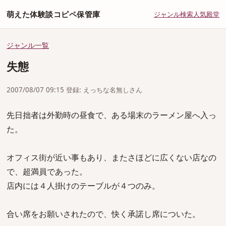
萌えた体験談コピペ保管庫
ジャンル
検索
人気
殿堂
ジャンル一覧
失態
2007/08/07 09:15 登録: えっちな名無しさん
先日拙者は外勤時の昼食で、ある場末のラーメン屋へ入っ
た。
オフィス街が近い事もあり、またさほどに広くない店なの
で、超満員であった。
店内には４人掛けのテーブルが４つのみ。
合い席をお願いされたので、快く承諾し席についた。