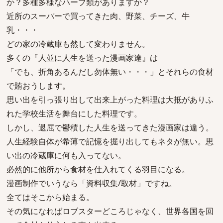
か？多種多様なハーブ類がありますか？
近所のスーパーで買ってきた肉、野菜、チーズ、牛
乳・・・
どの家の冷蔵庫も然して変わりません。
多くの『人並に人生を送った漫画家達』は
「でも、折角あるんだし勿体無い・・・」とそれらの食材
で賄おうします。
思い出を引っ張り出して出来上がった料理は大抵がありふ
れた学校生活を舞台にした料理です。
しかし、退屈で鬱積した人生を送ってきた漫画家は違う。
人生経験自体が希薄で記憶を掘り出してもネタが無い。思
い出の冷蔵庫に何も入ってない。
必然的に他所から食材を仕入れてくる羽目になる。
漫画制作でいうなら「資料収集/取材」ですね。
全てはそこから始まる。
その気になればロブスターどころじゃなく、世界各国を回