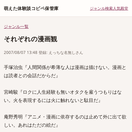
萌えた体験談コピペ保管庫
ジャンル
検索
人気
殿堂
ジャンル一覧
それぞれの漫画観
2007/08/07 13:48 登録: えっちな名無しさん
手塚治虫『人間関係が希薄な人は漫画は描けない。漫画と
は読者との会話だからだ』
宮崎駿『ロクに人生経験も無いオタクを雇うつもりはな
い。火を表現するには火に触れないと駄目だ』
庵野秀明『アニメ・漫画に依存するのは止めて外に出て欲
しい。あれはただの絵だ』