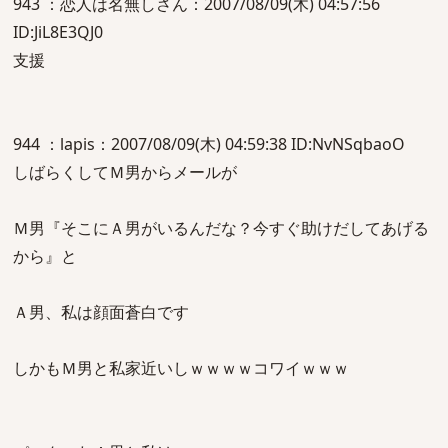
943 ：恋人は名無しさん：2007/08/09(木) 04:57:56
ID:JiL8E3QJ0
支援
944 ：lapis：2007/08/09(木) 04:59:38 ID:NvNSqbaoO
しばらくしてＭ男からメールが
Ｍ男『そこにＡ男がいるんだな？今すぐ助けだしてあげる
から』と
Ａ男、私は顔面蒼白です
しかもＭ男と私家近いしｗｗｗｗコワイｗｗｗ