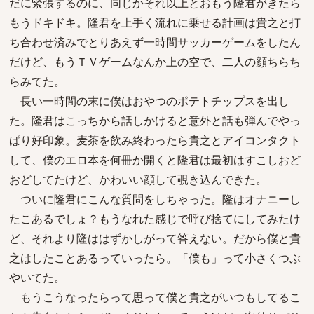
だに緊張するのに、同じかそれ以上とおもう隆君がきたら
もうドキドキ。隆君を上手く流れに乗せる計画は貴之と打
ち合わせ済みでとりあえず一時間サッカーゲームをしたん
だけど、もうＴＶゲームなんか上の空で、二人の顔ちらち
らみてた。
長い一時間の末に僕はおやつのポテトチップスを出し
た。隆君はこっちから話しかけると意外と話も弾んでやっ
ぱり好印象。麦茶を飲み終わったら貴之とアイコンタクト
して、僕のエロ本を何冊か開くと隆君は最初はすこしおど
おどしてたけど、かわいい顔して覗き込んできた。
ついに隆君にこんな質問をしちゃった。隆はオナニーし
たこあるでしょ？もうなれた感じで呼び捨てにしてみたけ
ど、それより隆ははずかしがって答えない。だから僕と貴
之はしたことあるっていったら。「僕も」って小さくつぶ
やいてた。
もうこうなったらって思って僕と貴之がいつもしてるこ