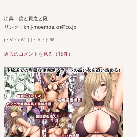
出典：僕と貴之と隆
リンク：knij-moemoe.kn@co.jp
(・∀・): 61 | (・Ａ・): 68
過去のコメントを見る（15件）