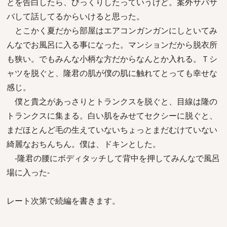
とを告白したら、びっくりしたっていうけど。案外サバサ
バして話してるからいけると思った。
とこかく夏だから部屋はエアコンガンガンにしといてみ
んなでお風呂に入る事になった。マンションだから脱衣所
も狭い。でもみんな小柄な方だからなんとか入れる。Ｔシ
ャツを脱ぐと、隆君の肌が僕の肌に触れてとっても幸せな
感じ。
僕と貴之があっさりとトランクスを脱ぐと、目線は隆の
トランクスに集まる。白い肌をみせてセクシーに脱ぐと、
まだほとんど毛の生えていないちょっとまだむけていない
綺麗なおちんちん。僕は、ドキンとした。
-隆君の腰にボディタッチして背中を押してみんなで風呂
場に入った-
レート次第で続編を書きます。