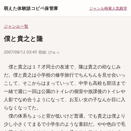
萌えた体験談コピペ保管庫
ジャンル
検索
人気
殿堂
ジャンル一覧
僕と貴之と隆
2007/08/12 03:45 登録: ぴゅっ
僕と貴之は１７才同士の友達で、隆は貴之の幼なじみ
だ。僕と貴之は小学校の修学旅行でちんちんを見せ合いっ
こして、そこからはまっていって、中学も高校も部活まで
一緒で週に一回は公園のトイレの個室や放課後のトイレや
人影でなめ合うようになって、お互い女の子なんか目に入
らなくなってた。
僕の体系ちょっと背が低いけど普通。でも貴之は僕より
少し小さくてまるで小学生のような童顔だ。やや色白で毛