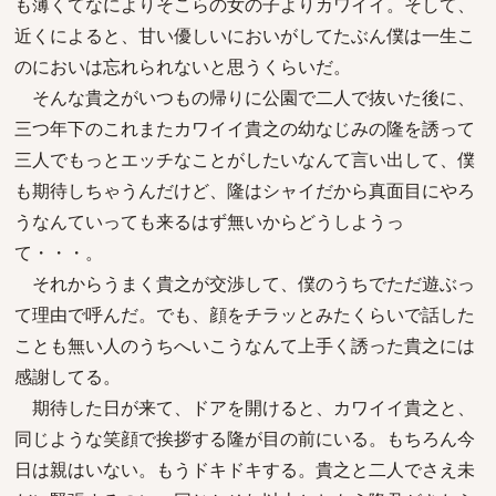
も薄くてなによりそこらの女の子よりカワイイ。そして、
近くによると、甘い優しいにおいがしてたぶん僕は一生こ
のにおいは忘れられないと思うくらいだ。
そんな貴之がいつもの帰りに公園で二人で抜いた後に、
三つ年下のこれまたカワイイ貴之の幼なじみの隆を誘って
三人でもっとエッチなことがしたいなんて言い出して、僕
も期待しちゃうんだけど、隆はシャイだから真面目にやろ
うなんていっても来るはず無いからどうしようっ
て・・・。
それからうまく貴之が交渉して、僕のうちでただ遊ぶっ
て理由で呼んだ。でも、顔をチラッとみたくらいで話した
ことも無い人のうちへいこうなんて上手く誘った貴之には
感謝してる。
期待した日が来て、ドアを開けると、カワイイ貴之と、
同じような笑顔で挨拶する隆が目の前にいる。もちろん今
日は親はいない。もうドキドキする。貴之と二人でさえ未