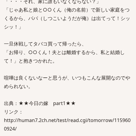
「・・・それ、家に誰もいなくならない？」
「じゃあ私と娘と○○くん（俺の名前）で新しい家庭をつ
くるから、パパ（しつこいようだが俺）は出てって！シッ
シッ！」
一旦休戦してタバコ買って帰ったら、
「お帰り、○○くん！夫とは離婚するから、私と結婚し
て！」と抱きつかれた。
喧嘩は良くないなーと思うが、いつもこんな展開なのでや
められない。
出典：★★今日の嫁 part1★★
リンク：
http://human7.2ch.net/test/read.cgi/tomorrow/115960
0924/