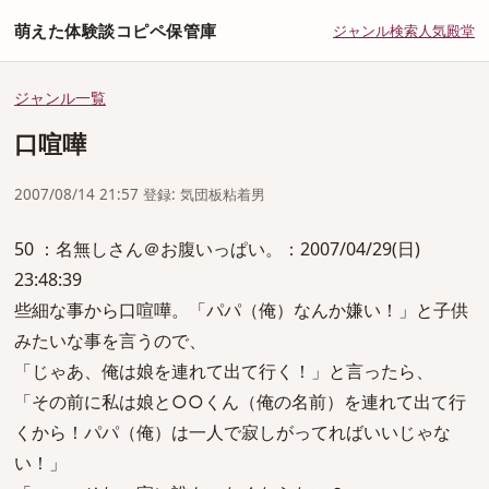
萌えた体験談コピペ保管庫
ジャンル
検索
人気
殿堂
ジャンル一覧
口喧嘩
2007/08/14 21:57 登録: 気団板粘着男
50 ：名無しさん＠お腹いっぱい。：2007/04/29(日)
23:48:39
些細な事から口喧嘩。「パパ（俺）なんか嫌い！」と子供
みたいな事を言うので、
「じゃあ、俺は娘を連れて出て行く！」と言ったら、
「その前に私は娘と○○くん（俺の名前）を連れて出て行
くから！パパ（俺）は一人で寂しがってればいいじゃな
い！」