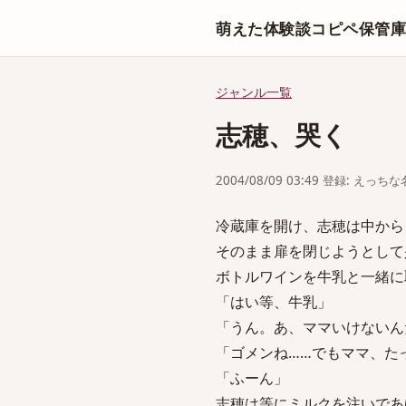
萌えた体験談コピペ保管
ジャンル一覧
志穂、哭く
2004/08/09 03:49 登録: えっ
冷蔵庫を開け、志穂は中から
そのまま扉を閉じようとして
ボトルワインを牛乳と一緒に
「はい等、牛乳」
「うん。あ、ママいけないん
「ゴメンね……でもママ、た
「ふーん」
志穂は等にミルクを注いであ