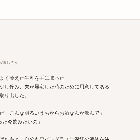
庫
ちな名無しさん
よく冷えた牛乳を手に取った。
少し佇み、夫が帰宅した時のために用意してある
取り出した。
だ。こんな明るいうちからお酒なんか飲んで」
った今飲みたいの」
げたあと、自分もワイングラスに深紅の液体を注