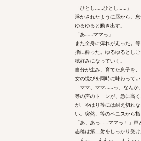
「ひとし……ひとし……」
浮かされたように唇から、息
ゆるゆると動き出す。
「あ……ママっ」
また全身に痺れが走った。等
指に酔った。ゆるゆるとしご
穂好みになっていく。
自分が生み、育てた息子を、
女の悦びを同時に味わってい
「ママ、ママ……っ、なんか
等の声のトーンが、急に高く
が、やはり等には耐え切れな
い。突然、等のペニスから指
「あ、あっ……ママっ！」声
志穂は第二射をしっかり受け
「んっ……んんっ……んふっ