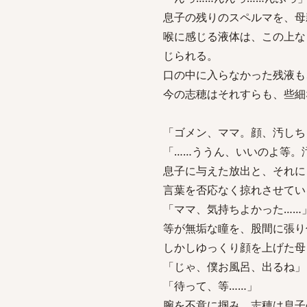
息子の残りのスペルマを、母
喉に感じる液体は、この上な
じられる。
口の中に入らなかった残液も
今の志穂はそれすらも、些細
「ゴメン、ママ。顔、汚しち
「……ううん、いいのよ等。
息子に与えた放出と、それに
言葉を否応なく掠れさせてい
「ママ、気持ちよかった……
等が無垢な瞳を、股間に張り
しかしゆっくり顔を上げた母
「じゃ、僕お風呂、出るね」
「待って、等……」
腕を不意に掴み、志穂は息子