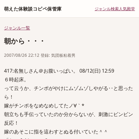
萌えた体験談コピペ保管庫
ジャンル
検索
人気
殿堂
ジャンル一覧
朝から・・・
2007/08/26 22:12 登録: 気団板粘着男
417:名無しさん＠お腹いっぱい。 08/12(日) 12:59
６時起床。
って云うか、チンポがやけにムゾムゾしやがる･･と思った
ら！
嫁がチンポをなめなめしてたノ∀｀*
朝立ちも手伝っていたのか分からないが、刺激にビンビン
反応！
嫁のあそこに指を這わすとぬる付いていた＾＾