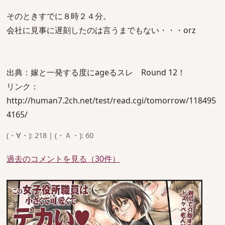
そのときすでに８時２４分。
会社に見事に遅刻したのは言うまでもない・・・orz
出典：嫁と一発する度にageるスレ Round 12！
リンク：
http://human7.2ch.net/test/read.cgi/tomorrow/118495
4165/
(・∀・): 218 | (・Ａ・): 60
過去のコメントを見る（30件）