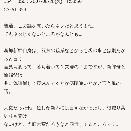
354 ：350：2007/08/28(火) 11:58:56
>>351-353
普通、この話を聞いたらネタだと思うよね。
でもネタじゃないところがなんとも…。
新郎新婦自身は、双方の親戚などからも親の事とは別だか
らと言う
言葉もあって、落ち着いて？夫婦のままですが、新郎母と
新婦父は
共に体調崩して寝込んでるとか病院通いとかと言う風の
噂。
大変だったね、位しか新郎には言えなかったし、根堀り葉
堀りも聞け
ないけど、当面大変だろうなと同情してるところです。