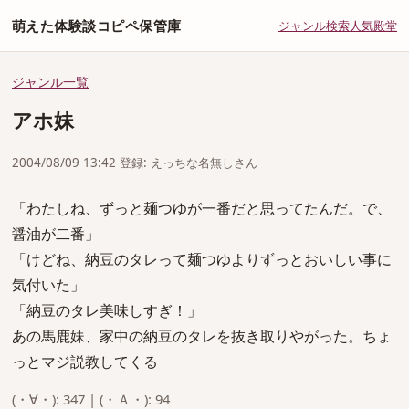
萌えた体験談コピペ保管庫
ジャンル
検索
人気
殿堂
ジャンル一覧
アホ妹
2004/08/09 13:42 登録: えっちな名無しさん
「わたしね、ずっと麺つゆが一番だと思ってたんだ。で、
醤油が二番」
「けどね、納豆のタレって麺つゆよりずっとおいしい事に
気付いた」
「納豆のタレ美味しすぎ！」
あの馬鹿妹、家中の納豆のタレを抜き取りやがった。ちょ
っとマジ説教してくる
(・∀・): 347 | (・Ａ・): 94