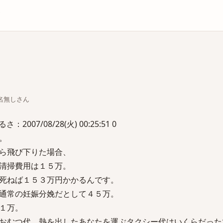
庫
ちな名無しさん
007/08/28(火) 00:25:51 0
。
ら飛び下りた場合、
清掃費用は１５万。
死ねば１５３万円かかるんです。
通常の妊娠分娩だとして４５万。
１万。
おむつ代、熱を出したあなたを運ぶタクシー代はいくらだった