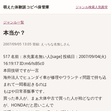
萌えた体験談コピペ保管庫
ジャンル
検索
人気
殿堂
ジャンル一覧
本当か？
2007/09/05 13:05 登録: えっちな名無しさん
517 名前：水先案名無い人[sage] 投稿日：2007/09/04(火)
16:19:17 ID:m6/lsB5c0
本田技研ですが一言
海外法人でヒュンダイ車が修理やワランティ問題で持ち込
まれて一悶着起きるのは
もはや日常茶飯事です。
買った本人が、まぁ大体中古で買った人が殆どなのです
が、HONDAだと思いこんで