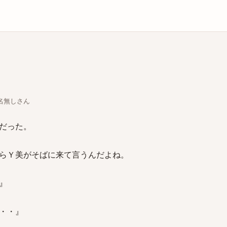
庫
ちな名無しさん
だった。
らＹ美がそばに来て言うんだよね。
』
・・』