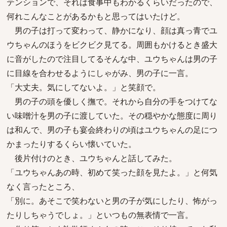
テンションで、それは食事中もわかるくらいだったので、
何れこんなことがあるかもと思ってはいたけど。
男の子は打って変わって、静かになり、顔は真っ青でユ
ウちゃんのほうをビクビク見てる。周囲もかけるとき盛大
に音がしたので注目してるそんな中、ユウちゃんは男の子
に目線を合わせるようにしゃがみ、男の子に一言。
「大丈夫。気にしてないよ。」と笑顔で。
男の子の頭を優しく撫で。それから自分の手をつけてな
い味噌汁を男の子に渡していた。その穏やかな態度に周り
は和んで、男の子も宴会終わりの頃はユウちゃんの足につ
かまったりするくらい懐いていた。
後片付けのとき、ユウちゃんと話してみた。
「ユウちゃんあの時、初めて笑った顔を見たよ。」と何気
なく言ったところ、
「別に。あそこで笑わないと男の子が気にしたり、怖がっ
たりしちゃうでしょ。」といつもの無表情で一言。