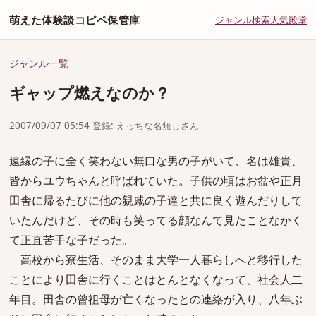
萌えた体験談コピペ保管庫
ジャンル
検索
人気
殿堂
ジャンル一覧
ギャップ燃えなのか？
2007/09/07 05:54 登録: えっちな名無しさん
遠縁の子に全く笑わない無口な男の子がいて、名は雄貴、
皆からユウちゃんと呼ばれていた。子供の頃はお盆や正月
田舎に帰るたびに他の親戚の子達と共に良く遊んだりして
いたんだけど、その時も笑ってる顔なんて見たことなかく
て正直苦手な子だった。
高校から寮生活、そのまま大学一人暮らしへと移行した
ことにより田舎に行くことはとんとなくなって、社会人二
年目。田舎の曾祖母が亡くなったとの連絡が入り、八年ぶ