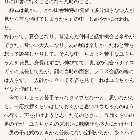
りに田舎に行くことになった時のこと。
葬式は厳かに、かつ田舎独特の慣習（多分知らない人が
見たら首を傾げてしまうかも）の中、しめやかに行われ
た。
終わって、宴会となり、昔遊んだ仲間と話す機会と余裕が
できた。皆いい大人になり、あの頃は楽しかったねと昔を
想って談笑したりして。そんな中、ちょっと苦手なユウち
ゃんを発見。身長はすごい伸びてて、喪服の似合うナイス
ガイに成長してたが、顔に当時の面影、プラス会話の輪に
は入らず、一人静かに立ってる姿を見てこれはユウちゃん
だなと理解した。
今でもちょっと苦手そうなタイプだな〜と、思いながら
も、一応挨拶くらいはしておくかと思いユウちゃんのほう
へ行く。声を掛けようと思ったそのときに、五歳くらいの
男の子が、ユウちゃんのズボンに味噌汁を盛大にかけた！
男の子は式のときから普段にない空間からか、少々ハイ