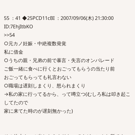
55 ：41 ◆25PCD11cBI ：2007/09/06(木) 21:30:00
ID:7EhjItbKO
>>54
○元カノ妊娠・中絶複数発覚
私に借金
○うちの親・兄弟の前で暴言・失言のオンパレード
ご飯一緒に食べに行くとおごってもらうの当たり前
おごってもらっても礼言わない
○職場は遅刻しまくり、怒られまくり
→私の家に行ってるから、って噂立つ(むしろ私は叩き起こ
してたので
家に来てた時のが遅刻無かった)