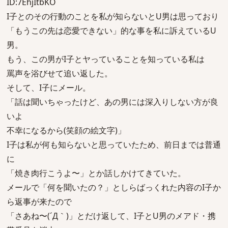
ID:7EhjItbKO
I子とのその行動のことを私が知らないとU男は思っており
「もうこの先は恋愛できない」的な事を私に訴えているU
男。
もう、この男がI子とヤっていることを知っている私は
罵声を浴びせて追い返した。
そして、I子にメール。
「話は聞いちゃったけど、あの男には深入りしない方が良
いよ
不幸になるから(笑顔の絵文字)」
I子は私が何も知らないと思っていたため、前日までは普通
に
「焼き肉行こうよ〜」とか話しかけてきていた。
メールで「何を聞いたの？」としらばっくれた内容のI子か
ら返事が来たので
「さあね〜(´Д｀)」とだけ返して、I子とU男のメアド・携