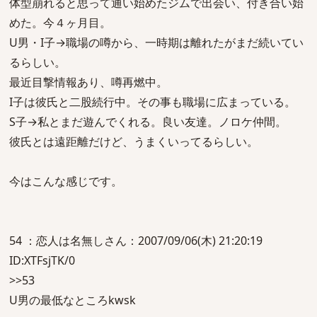
体型崩れると思って通い始めたジムで出会い、付き合い始
めた。今４ヶ月目。
U男・I子→職場の噂から、一時期は離れたがまだ続いてい
るらしい。
最近目撃情報あり、噂再燃中。
I子は彼氏と二股続行中。その事も職場に広まっている。
S子→私とまだ遊んでくれる。良い友達。ノロケ仲間。
彼氏とは遠距離だけど、うまくいってるらしい。
今はこんな感じです。
54 ：恋人は名無しさん：2007/09/06(木) 21:20:19
ID:XTFsjTK/0
>>53
U男の最低なところkwsk