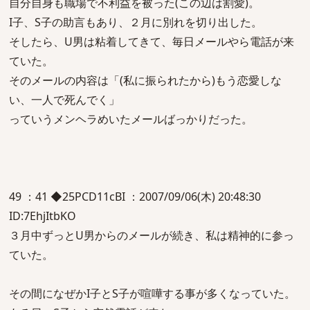
自分自身も職場で不利益を被った(この辺は割愛)。
I子、S子の助言もあり、２月に別れを切り出した。
そしたら、U男は粘着してきて、毎日メールやら電話が来
ていた。
そのメールの内容は「(私に振られたから)もう恋愛しな
い、一人で死んでく」
っていうメンヘラめいたメールばっかりだった。
49 ：41 ◆25PCD11cBI ：2007/09/06(木) 20:48:30
ID:7EhjItbKO
３月中ずっとU男からのメールが続き、私は精神的に参っ
ていた。
その間になぜかI子とS子が喧嘩する事が多くなっていた。