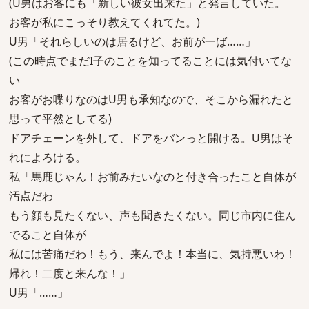
(U男はお客にも「新しい彼女出来た」と発言していた。
お客が私にこっそり教えてくれてた。)
U男「それらしいのは居るけど、お前が一ば……」
(この時点でまだI子のことを知ってることには気付いてな
い
お客がお喋りなのはU男も承知なので、そこから漏れたと
思って平然としてる)
ドアチェーンを外して、ドアをバンっと開ける。U男はそ
れによろける。
私「馬鹿じゃん！お前みたいなのと付き合ったこと自体が
汚点だわ
もう顔も見たくない、声も聞きたくない。同じ市内に住ん
でること自体が
私には苦痛だわ！もう、来んでよ！本当に、気持悪いわ！
帰れ！二度と来んな！」
U男「……」