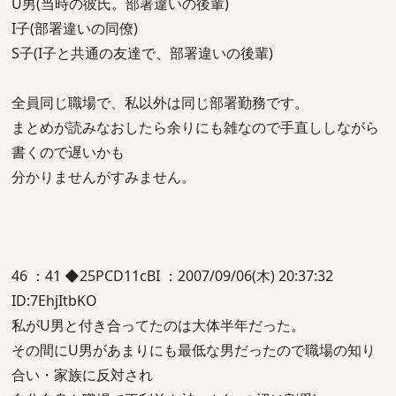
U男(当時の彼氏。部署違いの後輩)
I子(部署違いの同僚)
S子(I子と共通の友達で、部署違いの後輩)
全員同じ職場で、私以外は同じ部署勤務です。
まとめが読みなおしたら余りにも雑なので手直ししながら
書くので遅いかも
分かりませんがすみません。
46 ：41 ◆25PCD11cBI ：2007/09/06(木) 20:37:32
ID:7EhjItbKO
私がU男と付き合ってたのは大体半年だった。
その間にU男があまりにも最低な男だったので職場の知り
合い・家族に反対され