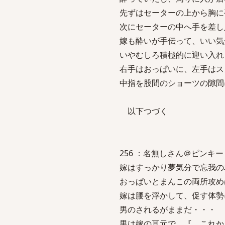
先ずはセーターの上から胸に
次にセーターの中へ手を差し
嫁も酔いが手伝って、いい気
いやむしろ積極的に迎い入れ
右手はおっぱいに、左手はス
中指を股間のショーツの隙間
以下つづく
256 ：名無しさん＠ピンキー：2007
嫁はすっかり夢気分で忘我の
おっぱいとまんこの両所攻め
嫁は腰を浮かして、促す体勢
男のされるがままだ・・・
男は嫁の耳元で、『 これか