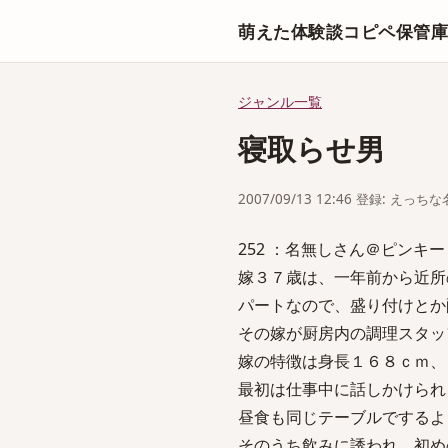
萌えた体験談コピペ保管
ジャンル一覧
寝取らせ男
2007/09/13 12:46 登録: えっ
252 ：名無しさん＠ピンキー：2007
嫁３７歳は、一年前から近所
パートなので、盛り付けとか
その嫁が厨房内の調理スタッ
嫁の特徴は身長１６８ｃｍ、
最初は仕事中に話しかけられ
昼食も同じテーブルでするよ
そのうち飲みに誘われ、初め