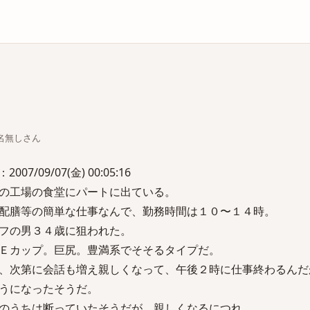
庫
ちな名無しさん
/09/07(金) 00:05:16
の工場の食堂にパートに出ている。
配膳等の簡単な仕事なんで、勤務時間は１０〜１４時。
フの男３４歳に狙われた。
Ｅカップ。巨尻。豊満系でそそるタイプだ。
、次第に会話も増え親しくなって、午後２時に仕事終わるんだ
うになったそうだ。
のうちは断っていたそうだが、親しくなるにつれ、