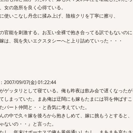
、女の急所を良く心得ている。
に使いこなし丹念に揉み上げ、陰核クリを丁寧に擦り、
の官能を刺激する。お互い全裸で抱き合ってる訳でもないのに
嫁は、我を失いエクスタシーへと上り詰めていった・・・
/09/07(金) 01:22:44
がゲッタリとして寝ている。俺も昨夜は飲み会で遅くなったが
てしまっていた。まあ俺は迂闊にも嫁もたまには羽を伸ばすこ
たパート仲間と・・と呑気に考えていた。
んの中で久々嫁を後ろから抱きしめて、嫁に挑もうとすると、
ゃないの・・』と言った。
たし、年末はボーナスで俺も風俗通いしたし、まあまあ充たさ