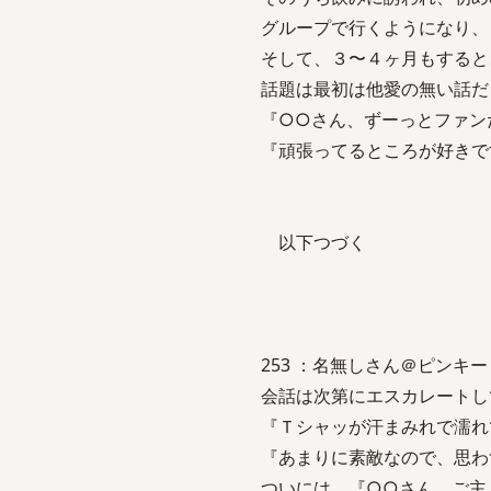
グループで行くようになり、
そして、３〜４ヶ月もすると
話題は最初は他愛の無い話だ
『○○さん、ずーっとファン
『頑張ってるところが好きで
以下つづく
253 ：名無しさん＠ピンキー：2007
会話は次第にエスカレートし
『Ｔシャッが汗まみれで濡れ
『あまりに素敵なので、思わ
ついには、『○○さん、ご主