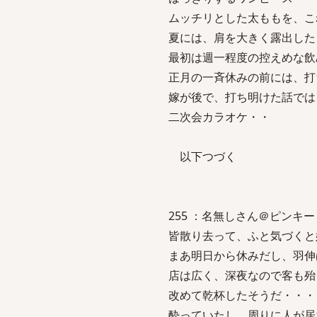
ムッチリとした太ももを、こ
夏には、肩を大きく露出した
最初は週一程度の控えめな飲
正月の一斉休みの前には、打
嫁が後で、打ち明けた話では
二次会カラオケ・・
以下つづく
255 ：名無しさん＠ピンキー：2007
皆散り去って、ふと気づくと
まあ明日から休みだし、羽伸
店は広く、深夜なので客も殆
改めて乾杯したそうだ・・・
酔っていたし、周りに人が居