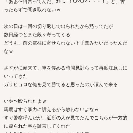
「あぁ〜何言ってんだ、ｵﾒｰﾖｰ！○×○×・・・！」と、舌
ったらずで聞き取れないｗ
次の日は一回の切り返しで出られたから黙ってたが
数日経つとまた段々寄ってくる
どうも、前の電柱に寄せられない下手糞みたいだったんだ
なｗ
さすがに頭来て、車を停める時間見計らって再度注意しに
いってきた
ガリヒョロな俺を見て勝てると思ったのか凄んで来る
いや〜殴られたよｗ
馬鹿はすぐ暴力に訴えるから敵わないよなｗ
すぐ警察呼んだが、近所の人が見てたんでこちらが一方的
に殴られた事を証言してくれた