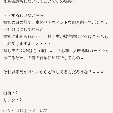
まあ告訴もしないってことでその場終了・・・
・・するわけないｗｗ
警官の目の前で、車のリアウィンドウ叩き割ってボンネッ
トﾎﾞｺﾎﾞｺにしてやった
警官に止められたが、「持ち主が被害届けだせばこっちも
刑罰受けますよ」と・・・
持ち主のDQNはもう涙目ｗ 「お前、人殴る時ガード下が
ってるぞｗ」の俺の言葉にｶﾞｸﾌﾞﾙしてんのｗ
それ以来見かけないからどうしてるんだろうな？ｗｗｗ
出典：2
リンク：2
(・∀・): 216 | (・Ａ・): 77