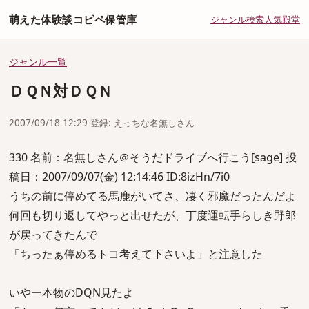
萌えた体験談コピペ保管庫
ジャンル
検索
人気
殿堂
ジャンル一覧
ＤＱＮ対ＤＱＮ
2007/09/18 12:29 登録: えっちな名無しさん
330 名前：名無しさん＠そうだドライブへ行こう[sage] 投
稿日：2007/09/07(金) 12:14:46 ID:8izHn/7i0
うちの前に停めてる馬鹿がいてさ、凄く邪魔だったんだよ
何回も切り返してやっと出せたが、丁度運転手らしき野郎
が戻ってきたんで
「ちったぁ停めるトコ考えて下さいよ」と注意した
いやー本物のDQN見たよ