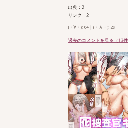
出典：2
リンク：2
(・∀・): 64 | (・Ａ・): 29
過去のコメントを見る（13