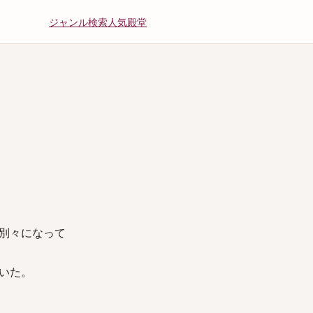
ジャンル
検索
人気
殿堂
別々になって
いた。