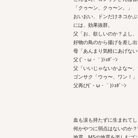
「クゥ〜ン、クゥ〜ン。」
おいおい、ドンだけネコかぶ
には、効果抜群。
父「お、欲しいのか？よし、
好物の鳥のから揚げを差し出
母「あんまり気軽にあげない
父 (´・ω・｀)ｼｮﾎﾞｰﾝ
父「いいじゃないかよな〜、
ゴンサク「ウゥ〜、ワン！」
父再び(´・ω・｀)ｼｮﾎﾞｰﾝ
血も涙も持たずに生まれてし
何かやつに弱点はないのか？
地震 M5の地震を楽しむゴ