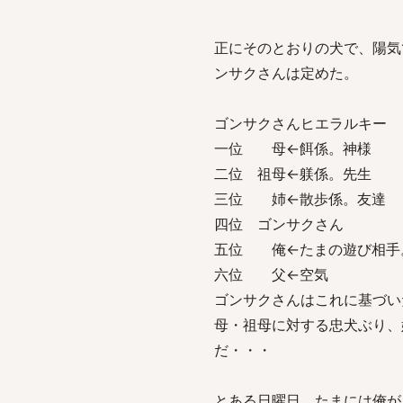
正にそのとおりの犬で、陽気
ンサクさんは定めた。
ゴンサクさんヒエラルキー
一位 母←餌係。神様
二位 祖母←躾係。先生
三位 姉←散歩係。友達
四位 ゴンサクさん
五位 俺←たまの遊び相手
六位 父←空気
ゴンサクさんはこれに基づい
母・祖母に対する忠犬ぶり、
だ・・・
とある日曜日、たまには俺が