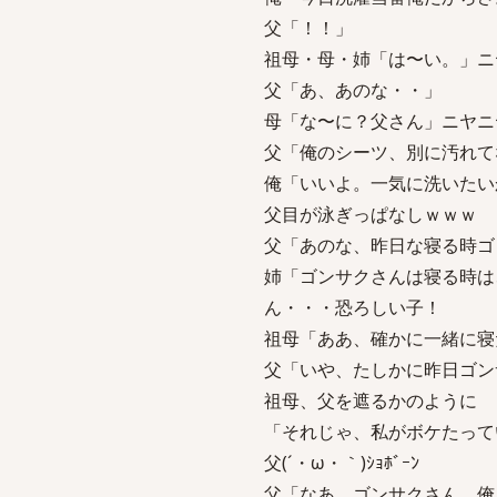
父「！！」
祖母・母・姉「は〜い。」ニ
父「あ、あのな・・」
母「な〜に？父さん」ニヤニ
父「俺のシーツ、別に汚れて
俺「いいよ。一気に洗いたい
父目が泳ぎっぱなしｗｗｗ
父「あのな、昨日な寝る時ゴ
姉「ゴンサクさんは寝る時は
ん・・・恐ろしい子！
祖母「ああ、確かに一緒に寝
父「いや、たしかに昨日ゴン
祖母、父を遮るかのように
「それじゃ、私がボケたって
父(´・ω・｀)ｼｮﾎﾞｰﾝ
父「なあ、ゴンサクさん。俺