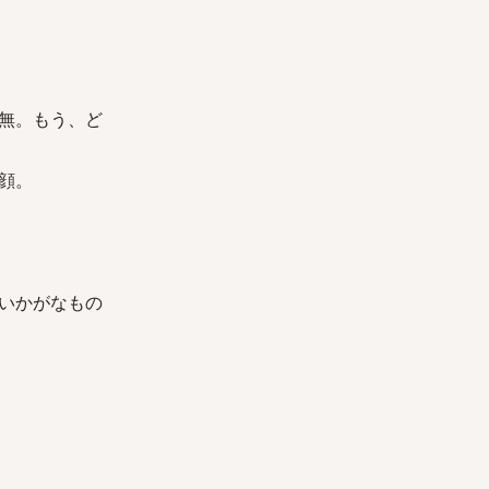
無。もう、ど
顔。
いかがなもの