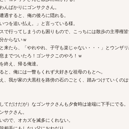
わんばかりにゴンサクさん。
遭遇すると、俺の後ろに隠れる。
いつを追い払え。」と言っている様。
スで行ってしまうのも困りもので、こっちには散歩の主導権皆
分からないｗ
と来たら、「やれやれ、子守も楽じゃない・・・」とウンザリ
息までついたろ！ゴンサクこのやろ！ｗ
を終え、帰る俺達。
ると、俺には一瞥もくれず大好きな祖母のもとへ。
え、我が家の大黒柱を路傍の石のごとく、踏みつけていくのは
してだけだが）なゴンサクさんも夕食時は途端に下手にでる。
ンサクさん。
いので、オカズを滅多にくれない。
段相手にもしない父におねだり。