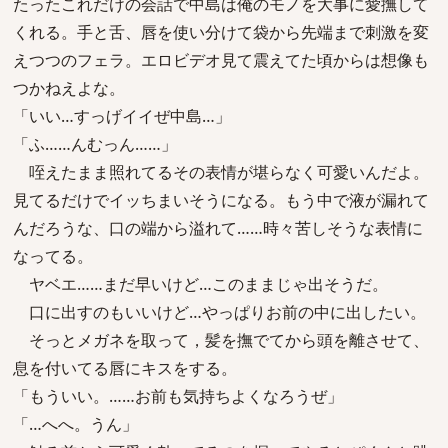
たったこれだけの会話で中島は俺のモノを大事に愛撫して
くれる。手と舌、唇を使い分けて袋から先端まで刺激を変
えつつのフェラ。エロビデオ見て震えてた頃からは想像も
つかねえよな。
「いい…すっげイイぜ中島…」
「ふ……んむっん……」
咥えたまま照れてるその表情が堪らなく可愛いんだよ。
見てるだけでイッちまいそうになる。もう中で液が漏れて
んだろうな、口の端から溢れて……時々苦しそうな表情に
なってる。
ヤベエ……まだ早いけど…このままじゃ出そうだ。
口に出すのもいいけど…やっぱりお前の中に出したい。
そっとメガネを取って，髪を撫でてから頭を離させて、
息を付いてる唇にキスをする。
「もういい。……お前も気持ちよくなろうぜ」
「…へへ。うん」