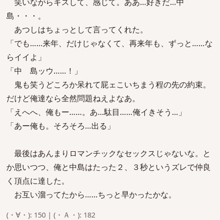
笑いながらキスして、感じて。ああ…好きだ…中
島・・・。
あつしはちょっとして言ってくれた。
「でも……来年、だけじゃなくて、再来年も、ずっと……な
らイイよ」
「中 島ッウ……！」
鬼も笑うどころか呆れて屁ェこいちまう程の先の約束。
だけど俺達なら全然問題ねえよなあ。
「えへへ、俺もー……。あ…駄目……俺イきそう…」
「あー俺も。そろそろ…出る」
最後はあんまりロマンチックなセックスじゃないな。と
か思いつつ、俺と中島はたった２、３秒というズレで仲良
く頂点に達した。
お互い溜ってたから……ちっと早かったかな。
(・∀・): 150 | (・Ａ・): 182