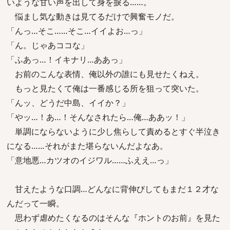
いような甘い声を出して身を捩る……。
悩まし気な動きは見てるだけで興奮モノだ。
「んっ…そこ……そこ…イイよお…っ」
「ん。じゃあココな」
「ふあっ…！イキナリ…ああっ」
お前のこんな表情、俺以外の誰にも見せたくねえ。
もっと見たくて俺は一番感じる所を狙って突いた。
「んッ、どうだ中島、イイか？」
「やッ…！あ…！そんなされたら…俺…ああッ！」
単調にならないように少し焦らして責めるとすぐ半泣き
になる……それがまた堪らないんだよなあ。
「意地悪…カツオのイジワル……ふええ…っ」
甘えたような口調…どんなに背伸びしてもまだ１２才な
んだって一瞬。
思わず虐めたくなるのはそんな『ホントのお前』を見た