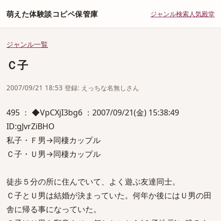
萌えた体験談コピペ保管庫
ジャンル
検索
人気
殿堂
ジャンル一覧
Ｃ子
2007/09/21 18:53 登録: えっちな名無しさん
495 ： ◆VpCXjI3bg6 ：2007/09/21(金) 15:38:49
ID:gJvrZiBHO
私子・Ｆ男→同棲カップル
Ｃ子・Ｕ男→同棲カップル
徒歩５分の所に住んでいて、よく遊ぶ友達同士。
Ｃ子とＵ男は結婚が決まっていた。何年か後にはＵ男の田
舎に帰る事になっていた。