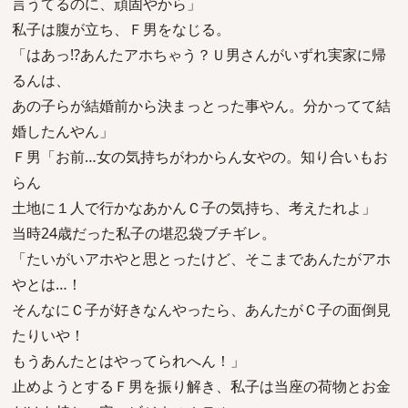
言うてるのに、頑固やから」
私子は腹が立ち、Ｆ男をなじる。
「はあっ!?あんたアホちゃう？Ｕ男さんがいずれ実家に帰
るんは、
あの子らが結婚前から決まっとった事やん。分かってて結
婚したんやん」
Ｆ男「お前…女の気持ちがわからん女やの。知り合いもお
らん
土地に１人で行かなあかんＣ子の気持ち、考えたれよ」
当時24歳だった私子の堪忍袋ブチギレ。
「たいがいアホやと思とったけど、そこまであんたがアホ
やとは…！
そんなにＣ子が好きなんやったら、あんたがＣ子の面倒見
たりいや！
もうあんたとはやってられへん！」
止めようとするＦ男を振り解き、私子は当座の荷物とお金