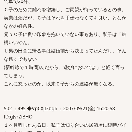
で車で20分、
Ｃ子のために離れを増築し、ご両親が待っているとの事。
実業は畑だが、Ｃ子はそれを手伝わなくても良い、となか
なかの好条件。
元々Ｃ子に良い印象を抱いていない事もあり、私子は「結
構いいやん。
Ｕ男の田舎に帰る事は結婚前から決まってたんだし、そん
な遠くでもない
(新幹線で１時間)んだから、遊びにおいでよ」と軽く言っ
てしまう。
これに怒ったのか、以来Ｃ子からの連絡が無くなる。
502 ：495 ◆VpCXjI3bg6 ：2007/09/21(金) 16:20:58
ID:gJvrZiBHO
１ヶ月程したある日、私子は知り合いの居酒屋に臨時バイ