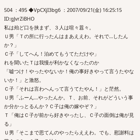
504 ：495 ◆VpCXjI3bg6 ：2007/09/21(金) 16:25:15
ID:gJvrZiBHO
私は殆ど口を挟まず、３人は喧々囂々。
Ｕ男「Ｔの所に行ったんはまあええわ。それで…したん
か？」
Ｃ子「してへん！泊めてもうてただけや」
れを聞いたＴは我慢が利かなくなったのか
「嘘つけ！やったやないか！俺の事好きやって言うたやな
いか！」と激怒。
Ｃ子「それは言わへんって言うてたやん！」と茫然。
Ｕ男「ふーん…やったんか。Ｔ、お前、それがどういう事
か分かっとるんか？Ｃ子は俺の嫁やぞ？」
Ｔ「俺はＣ子が前から好きやったし、Ｃ子の面倒は俺が見
る」
Ｕ男「そこまで思てんのやったらええわ。でも、慰謝料は