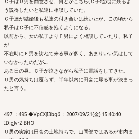
Ｃ子はＵ男を翻意させ、何とかこちら(Ｃ子地元)に残るよ
う説得したいと私達に相談していた。
Ｃ子達が結婚後も私達の付き合いは続いたが、この頃から
私子はＣ子に不信感を抱くようになる。
以前から、女の私子よりＦ男によく相談していたり、私子
が
不在時にＦ男を訪ねて来る事が多く、あまりいい気はして
いなかったのだが…
ある日の昼。Ｃ子が泣きながら私子に電話をしてきた。
Ｕ男の気持ちは覆らず、半年以内に田舎に帰る事が決まっ
たと言う。
497 ：495 ◆VpCXjI3bg6 ：2007/09/21(金) 15:40:40
ID:gJvrZiBHO
Ｕ男の実家は田舎の土地持ちで、山間部ではあるが市内ま