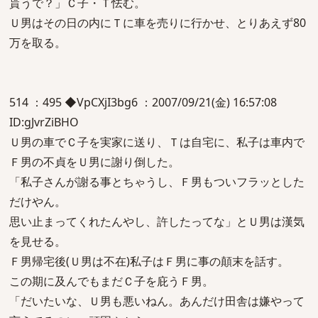
貰うで？」Ｃ子・Ｔ怯む。
Ｕ男はその日の内にＴに車を売りに行かせ、とりあえず80
万を取る。
514 ：495 ◆VpCXjI3bg6 ：2007/09/21(金) 16:57:08
ID:gJvrZiBHO
Ｕ男の車でＣ子を実家に送り、Ｔは自宅に、私子は車内で
Ｆ男の不貞をＵ男に謝り倒した。
「私子さんが謝る事とちゃうし、Ｆ男もついフラッとした
だけやん。
思い止まってくれたんやし、許したってな」とＵ男は漢気
を見せる。
Ｆ男帰宅後(Ｕ男は不在)私子はＦ男に事の顛末を話す。
この期に及んでもまだＣ子を庇うＦ男。
「だいたいな、Ｕ男も悪いねん。あんだけ田舎は嫌やって