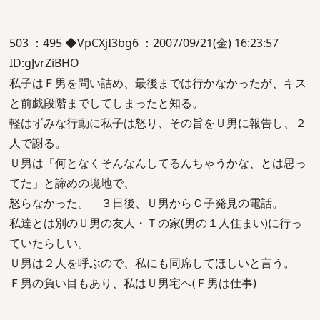
503 ：495 ◆VpCXjI3bg6 ：2007/09/21(金) 16:23:57
ID:gJvrZiBHO
私子はＦ男を問い詰め、最後までは行かなかったが、キス
と前戯段階までしてしまったと知る。
軽はずみな行動に私子は怒り、その旨をＵ男に報告し、２
人で謝る。
Ｕ男は「何となくそんなんしてるんちゃうかな、とは思っ
てた」と諦めの境地で、
怒らなかった。 ３日後、Ｕ男からＣ子発見の電話。
私達とは別のＵ男の友人・Ｔの家(男の１人住まい)に行っ
ていたらしい。
Ｕ男は２人を呼ぶので、私にも同席してほしいと言う。
Ｆ男の負い目もあり、私はＵ男宅へ(Ｆ男は仕事)