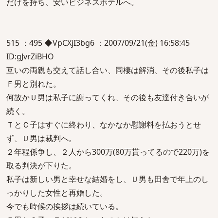
だけを持ち、安いビジネスホテルへ。
515 ：495 ◆VpCXjI3bg6 ：2007/09/21(金) 16:58:45
ID:gJvrZiBHO
互いの両親も交えて話し合い、同棲は解消、その後私子は
Ｆ男と別れた。
何故かＵ男は私子に謝ってくれ、その後も友達付き合いが
続く。
ＴとＣ子はすぐに終わり、なかなか慰謝料を払おうとせ
ず、Ｕ男は裁判へ。
２年程係争し、２人から300万(80万貰ってるので220万)を
取る判決が下りた。
私子は新しい男と幸せな結婚をし、Ｕ男も田舎で年上のし
っかりした女性と再婚した。
今でも時候の挨拶は続いている。