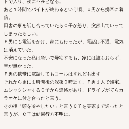
トで入り、夜に不在となる。
あと１時間でバイトが終わるという頃、Ｕ男から携帯に着
信。
田舎の事を話し合っていたらＣ子が怒り、突然出ていって
しまったらしい。
Ｆ男にも電話をかけ、家にも行ったが、電話は不通、電気
は消えていた。
不安になった私は急いで帰宅するも、家には誰もおらず、
車が無かった。
Ｆ男の携帯に電話してもコールはすれども出ず。
それから更に１時間後の深夜０時近く、Ｆ男１人で帰宅。
ムシャクシャするＣ子から連絡があり、ドライブがてらカ
ラオケに付き合ったと言う。
その後「頭を冷やしたい」と言うＣ子を実家まで送ったと
言うが、Ｃ子は結局行方不明に。