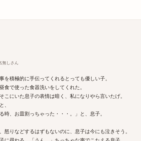
庫
ちな名無しさん
事を積極的に手伝ってくれるとっても優しい子。
昼食で使った食器洗いをしてくれた。
そこにいた息子の表情は暗く、私になりやら言いたげ。
と、
る時、お皿割っちゃった・・・。」と、息子。
、怒りなどするはずもないのに、息子は今にも泣きそう。
子に尋ねる。「うん。」ちっちゃな声でこたえる息子。