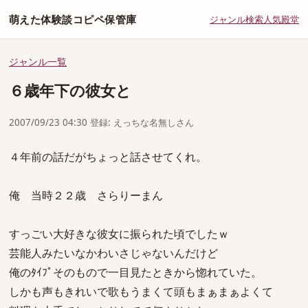
萌えた体験談コピペ保管庫
ジャンル
検索
人気
殿堂
ジャンル一覧
６歳年下の彼女と
2007/09/23 04:30 登録: えっちな名無しさん
４年前の話だがちょっと話させてくれ。
俺 当時２２歳 さらりーまん
すっごい大好きな彼女に振られた頃でしたｗ
芸能人みたいなかわいさじゃないんだけど
俺のﾀｲﾌﾟそのもので一目見たときから惚れていた。
しかも声もきれいで歌もうまくて頭もまぁまぁよくて