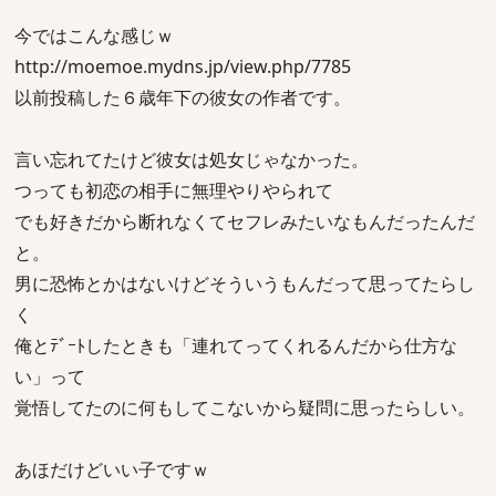
今ではこんな感じｗ
http://moemoe.mydns.jp/view.php/7785
以前投稿した６歳年下の彼女の作者です。
言い忘れてたけど彼女は処女じゃなかった。
つっても初恋の相手に無理やりやられて
でも好きだから断れなくてセフレみたいなもんだったんだ
と。
男に恐怖とかはないけどそういうもんだって思ってたらし
く
俺とﾃﾞｰﾄしたときも「連れてってくれるんだから仕方な
い」って
覚悟してたのに何もしてこないから疑問に思ったらしい。
あほだけどいい子ですｗ