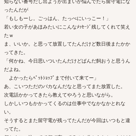
知らない番号だし出ようか出まいか悩んでたら留守電にな
ったんだが
「もしもーし。ごっはん、たっべにいっこー！」
若い女の子があほみたいにこんなﾒｯｾｰｼﾞ残してくれて笑え
たｗ
ま、いいか。と思って放置してたんだけど数日後またかか
ってきた。
「何かね、今日思いついたんだけどぱんだ飼おうと思うん
だよね。
よかったらﾍﾟｯﾄｼｮｯﾌﾟまで付いて来てー」
あ、こいつただのバカなんだなと思ってまた放置した。
次電話かかってきたら教えてやろうと思いながら。
しかしいつもかかってくるのは仕事中でなかなかとれな
い。
そうするとまた留守電が残ってたんだが今回はいつもと違
ってた。