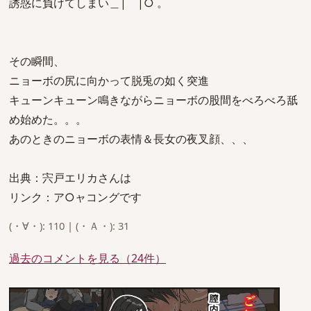
誘惑に負けてしまい＿|￣|○ 。
その瞬間、
ニョーボの尻に向かって脱兎の如く突進
キューンキューン鳴きながらニョーボの股間をべろべろ舐
め始めた。。。
あのときのニョーボの表情＆長女の夜叉顔、、、
出典：宍戸エリカさんは
リンク：ア○ャコングです
(・∀・): 110 | (・Ａ・): 31
過去のコメントを見る（24件）