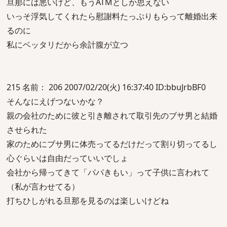
旦那には悪いけど、もうATMとしか思えない
いっそ浮気してくれたら慰謝料たっぷりもらって離婚出来
るのに
私にベッタリだから余計腹が立つ
215 名前： 206 2007/02/20(火) 16:37:40 ID:bbuJrbBF0
そんなにえげつないかな？
親の会社のために彼と引き離されて取引先のブサ男と結婚
させられた
家のためにブサ男に体売ってるだけだって割り切ってるし
心ぐらいは自由だっていいでしょ
会社から帰ってきて「パパきもい」って子供に言われて
（私が言わせてる）
打ちひしがれる旦那を見るのは楽しいけどね