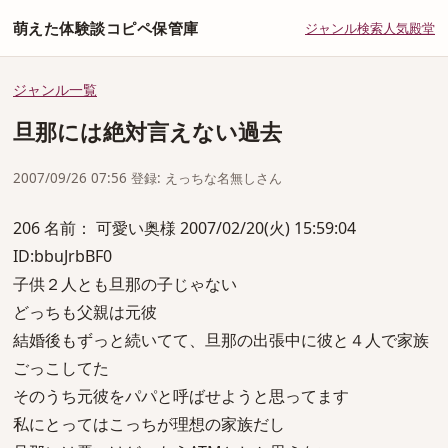
萌えた体験談コピペ保管庫
ジャンル
検索
人気
殿堂
ジャンル一覧
旦那には絶対言えない過去
2007/09/26 07:56 登録: えっちな名無しさん
206 名前： 可愛い奥様 2007/02/20(火) 15:59:04
ID:bbuJrbBF0
子供２人とも旦那の子じゃない
どっちも父親は元彼
結婚後もずっと続いてて、旦那の出張中に彼と４人で家族
ごっこしてた
そのうち元彼をパパと呼ばせようと思ってます
私にとってはこっちが理想の家族だし