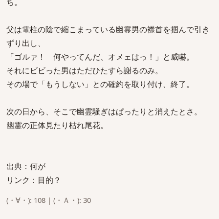
ち。
父は電柱の陰で縮こまっている幽霊男の襟首を掴んで引き
ずり出し、
「ゴルァ！ 何やってんだ、オメェはっ！」と威嚇。
それにビビった男はただひたすら謝るのみ。
その場で「もうしない」との確約を取り付け、終了。
次の日から、そこで幽霊騒ぎはぱったりと消えたとさ。
幽霊の正体見たり枯れ尾花。
出典：何が
リンク：目的？
(・∀・): 108 | (・Ａ・): 30