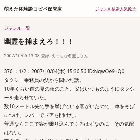
萌えた体験談コピペ保管庫
ジャンル
検索
人気
殿堂
ジャンル一覧
幽霊を捕まえろ！！！
2007/10/05 13:08 登録: えっちな名無しさん
376 ：1/2：2007/10/04(木) 15:36:56 ID:NqwOe9+Q0
タクシー乗務員の父から聞いた話。
10年くらい前の夏の夜のこと、父はいつものようにタクシ
ーを走らせていた。
数10メートル先で手を挙げている客がいたので、車をそば
につけ、レバーでドアを開けた。
普通ならここで客が乗り込んでくるはずなのに、その気配
はない。