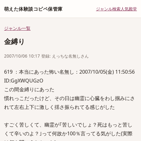
萌えた体験談コピペ保管庫
ジャンル
検索
人気
殿堂
ジャンル一覧
金縛り
2007/10/06 10:17 登録: えっちな名無しさん
619 ：本当にあった怖い名無し：2007/10/05(金) 11:50:56
ID:GgXWQUGzO
この間金縛りにあった
慣れっこだったけど、その日は幽霊に心臓をわし掴みにさ
れて左右上下に激しく揺さ振られてる感じがした
すごく苦しくて、幽霊が｢苦しいでしょ？死はもっと苦し
くて辛いのよ？｣って何故か100％言ってる気がした(実際