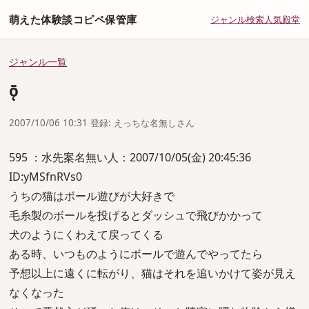
萌えた体験談コピペ保管庫
ジャンル
検索
人気
殿堂
ジャンル一覧
ǭ
2007/10/06 10:31 登録: えっちな名無しさん
595 ：水先案名無い人：2007/10/05(金) 20:45:36
ID:yMSfnRVs0
うちの猫はボール遊びが大好きで
毛糸製のボールを投げるとダッシュで飛びかかって
犬のようにくわえて戻ってくる
ある時、いつものようにボールで遊んでやってたら
予想以上に遠くに転がり、猫はそれを追いかけて姿が見え
なくなった