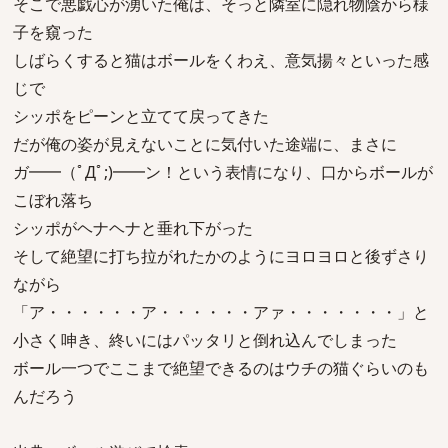
そこで悪戯心が湧いた俺は、そっと隣室に隠れ物陰から様
子を窺った
しばらくすると猫はボールをくわえ、意気揚々といった感
じで
シッポをピーンと立てて戻ってきた
だが俺の姿が見えないことに気付いた途端に、まさに
ガ━━（ﾟДﾟ;)━━ン！という表情になり、口からボールが
こぼれ落ち
シッポがヘナヘナと垂れ下がった
そして絶望に打ち拉がれたかのようにヨロヨロと後ずさり
ながら
「ア・・・・・・ア・・・・・・アァ・・・・・・・」と
小さく呻き、終いにはパッタリと倒れ込んでしまった
ボール一つでここまで絶望できるのはウチの猫ぐらいのも
んだろう