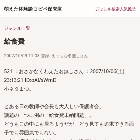
萌えた体験談コピペ保管庫
ジャンル
検索
人気
殿堂
ジャンル一覧
給食費
2007/10/09 11:08 登録: えっちな名無しさん
521 ：おさかなくわえた名無しさん ：2007/10/06(土)
23:13:21 ID:oAI/sWmD
小ネタ１つ。
とある日の教師や会長も大人しい保護者会。
議題の一つに例の「給食費未納問題」。
どうもこの中にも居るようだが、どう見ても追求できる面
子でも雰囲気でもない。