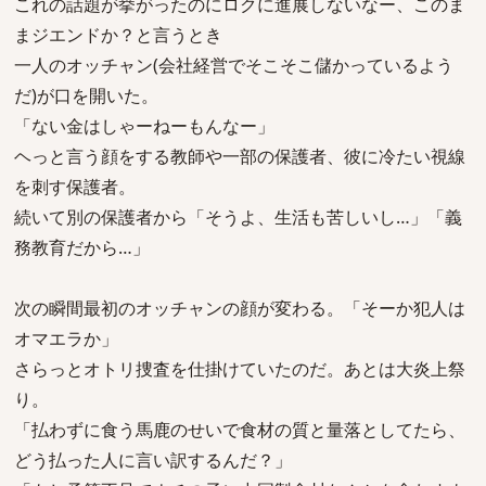
これの話題が挙がったのにロクに進展しないなー、このま
まジエンドか？と言うとき
一人のオッチャン(会社経営でそこそこ儲かっているよう
だ)が口を開いた。
「ない金はしゃーねーもんなー」
ヘっと言う顔をする教師や一部の保護者、彼に冷たい視線
を刺す保護者。
続いて別の保護者から「そうよ、生活も苦しいし…」「義
務教育だから…」
次の瞬間最初のオッチャンの顔が変わる。「そーか犯人は
オマエラか」
さらっとオトリ捜査を仕掛けていたのだ。あとは大炎上祭
り。
「払わずに食う馬鹿のせいで食材の質と量落としてたら、
どう払った人に言い訳するんだ？」