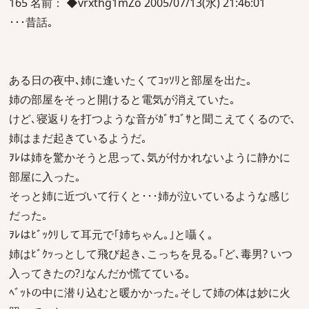
165 名前： ◆vrxthg1mZo 2005/07/13(水) 21:46:01
･･･昔話｡
ある日の夜中､姉に逢いたくてｺｯｿﾘと部屋を出た｡
姉の部屋をそっと開けると電気が消えていた｡
けど､寝返りを打つような音がｶﾞｻｺﾞｻと聞こえてくるので､
姉はまだ起きているようだ｡
ｦﾚは姉を驚かそうと思って､気が付かれないように静かに
部屋に入った｡
そっと姉に近づいて行くと･･･姉が泣いているような感じ
だった｡
ｦﾚはﾋﾞｯｸﾘして耳元で｢姉ちゃん｡｣と囁く｡
姉はﾋﾞｸｯっとして飛び起き､こっちを見る｡｢ど､毒男? いつ
入ってきたの?｣なんだか慌てている｡
ﾍﾞｯﾄの中に潜り込むと暖かかった｡そして姉の体は妙に火