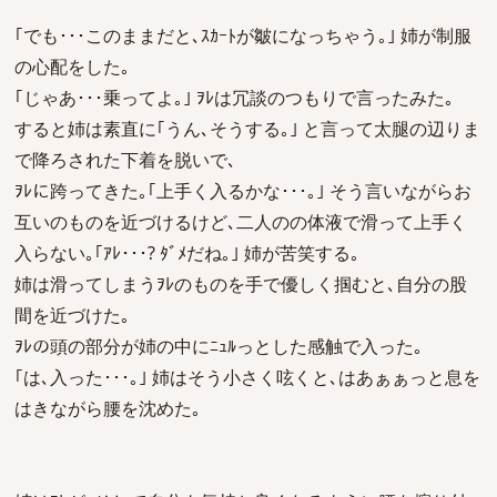
｢でも･･･このままだと､ｽｶｰﾄが皺になっちゃう｡｣ 姉が制服
の心配をした｡
｢じゃあ･･･乗ってよ｡｣ ｦﾚは冗談のつもりで言ったみた｡
すると姉は素直に｢うん､そうする｡｣ と言って太腿の辺りま
で降ろされた下着を脱いで､
ｦﾚに跨ってきた｡｢上手く入るかな･･･｡｣ そう言いながらお
互いのものを近づけるけど､二人のの体液で滑って上手く
入らない｡｢ｱﾚ･･･? ﾀﾞﾒだね｡｣ 姉が苦笑する｡
姉は滑ってしまうｦﾚのものを手で優しく掴むと､自分の股
間を近づけた｡
ｦﾚの頭の部分が姉の中にﾆｭﾙっとした感触で入った｡
｢は､入った･･･｡｣ 姉はそう小さく呟くと､はあぁぁっと息を
はきながら腰を沈めた｡