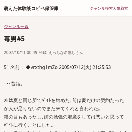
萌えた体験談コピペ保管庫
ジャンル
検索
人気
殿堂
ジャンル一覧
毒男#5
2007/10/11 00:49 登録: えっちな名無しさん
51 名前： ◆vrxthg1mZo 2005/07/12(火) 21:25:53
･･･昔話｡
ｦﾚは夏と同じ所でﾊﾞｲﾄを始めた｡前は夏だけの契約だった
が人が足りないのでまた来てくれと言われた｡
親の目もあったし､姉の勉強の邪魔をしては悪いと思って
ﾊﾞｲﾄに行くことにした｡