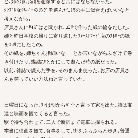
ど､姉の喜ぶ顔を想像すると苦にはならなかった｡
ｼﾝﾌﾟﾙなｼﾙﾊﾞｰのﾘﾝｸﾞを選んだ｡姉の手に似合えばいいなと
考えながら｡
店員さんにｻｲｽﾞはと聞かれ､ｺﾖﾘで作った紙の輪をだした｡
姉と昨日学校の帰りに寄り道したﾌｧｰｽﾄﾌｰﾄﾞ店のｽﾄﾛｰの紙
をｺﾖﾘにしたもの｡
その紙を､姉ちゃん指細いな･･･とか言いながらふざけて巻
き付けたり､蝶結びとかにして遊んだ時の紙だった｡
以前､雑誌で読んだ手を､そのまんま使った｡お店の店員さ
んも笑っていい方法ねと言っていた｡
日曜日になった｡ｦﾚは朝からﾊﾞｲﾄと言って家を出た｡姉は友
達と映画を観てくると言った｡
駅で待ち合わせて､二人で新宿まで電車に揺られる｡
本当に映画を観て､食事をして､街をぶらぶらと歩き｡普通