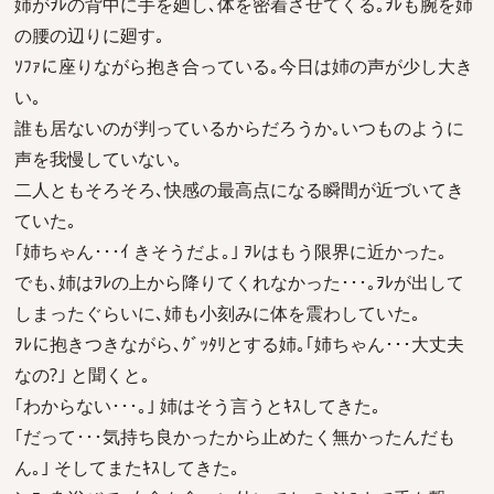
姉がｦﾚの背中に手を廻し､体を密着させてくる｡ｦﾚも腕を姉
の腰の辺りに廻す｡
ｿﾌｧに座りながら抱き合っている｡今日は姉の声が少し大き
い｡
誰も居ないのが判っているからだろうか｡いつものように
声を我慢していない｡
二人ともそろそろ､快感の最高点になる瞬間が近づいてき
ていた｡
｢姉ちゃん･･･ｲ きそうだよ｡｣ ｦﾚはもう限界に近かった｡
でも､姉はｦﾚの上から降りてくれなかった･･･｡ｦﾚが出して
しまったぐらいに､姉も小刻みに体を震わしていた｡
ｦﾚに抱きつきながら､ｸﾞｯﾀﾘとする姉｡｢姉ちゃん･･･大丈夫
なの?｣ と聞くと｡
｢わからない･･･｡｣ 姉はそう言うとｷｽしてきた｡
｢だって･･･気持ち良かったから止めたく無かったんだも
ん｡｣ そしてまたｷｽしてきた｡