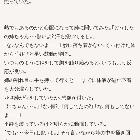
照っていた｡
熱でもあるのかと心配になって姉に聞いてみた｡｢どうした
の姉ちゃん･･･熱いよ? 汗も掻いてるし｡｣
｢な､なんでもないよ･･･｡｣ 妙に落ち着かない｡くっ付けた体
からﾄﾞｷﾄﾞｷと早い鼓動が判る｡
いつものようにｷｽをして胸を触り始めると､いつもより反
応が良い｡
姉の割れ目に手を持って行くと･･･すでに体液が溢れ下着
を大分濡らしていた｡
ｦﾚは姉が何をしていたか､想像が付いた｡
｢姉ちゃん･･･｡｣ ｢な､何?｣ ｢何してたの?｣ ｢な､何もしてない
よ･･･｡｣
平静を装っているけど明らかに動揺している｡
｢でも･･･今日は凄いよ｡｣ そう言いながら姉の中を掻き回