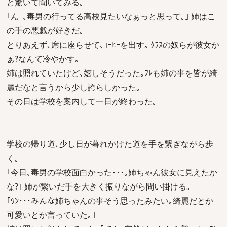
と驚いて聞いてみる｡
｢んｰ､毒男の行ってる高校見たいなぁっと思って｡｣ 姉はこ
の手の悪戯が好きだ｡
とりあえず､席に座らせて､ｺｰﾋｰを出す｡ ｸﾗｽの奴らが彼女か
ぁ?なんて冷やかす｡
姉は照れていたけど､嬉しそうだった｡ｦﾚも姉の事を皆が綺
麗だなと言うから少し誇らしかった｡
その日は学校を案内して一日が終わった｡
学校の帰り道､少し日が暮れかけた道を手を繋ぎながら歩
く｡
｢今日､毒男の学校面白かった･･･｡姉ちゃん彼女に見えたか
な?｣ 姉が繋いだ手を大きく振りながら問い掛ける｡
｢ｳﾝ･･･みんな姉ちゃんの事そう思ったみたい｡綺麗だとか
可愛いとか言っていた｡｣