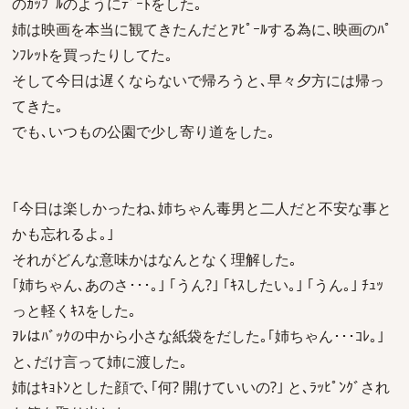
のｶｯﾌﾟﾙのようにﾃﾞｰﾄをした｡
姉は映画を本当に観てきたんだとｱﾋﾟｰﾙする為に､映画のﾊﾟ
ﾝﾌﾚｯﾄを買ったりしてた｡
そして今日は遅くならないで帰ろうと､早々夕方には帰っ
てきた｡
でも､いつもの公園で少し寄り道をした｡
｢今日は楽しかったね､姉ちゃん毒男と二人だと不安な事と
かも忘れるよ｡｣
それがどんな意味かはなんとなく理解した｡
｢姉ちゃん､あのさ･･･｡｣ ｢うん?｣ ｢ｷｽしたい｡｣ ｢うん｡｣ ﾁｭｯ
っと軽くｷｽをした｡
ｦﾚはﾊﾞｯｸの中から小さな紙袋をだした｡｢姉ちゃん･･･ｺﾚ｡｣
と､だけ言って姉に渡した｡
姉はｷｮﾄﾝとした顔で､｢何? 開けていいの?｣ と､ﾗｯﾋﾟﾝｸﾞされ