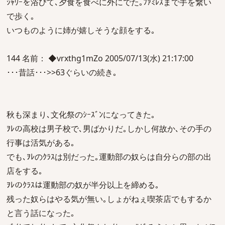
ｼｬﾜｰを浴びて､夕食を食べに外にでた｡ﾌｧﾐﾚｽまで手を繋い
で歩く｡
いつものように姉が嬉しそうな顔をする｡
144 名前： ◆vrxthg1mZo 2005/07/13(水) 21:17:00
･･･昔話･･･>>63ぐらいの続き｡
秋も深まり､文化祭のｼｰｽﾞﾝになってきた｡
ｦﾚの高校は男子校で､男ばかりだ｡しかし何故か､その手の
行事は活気がある｡
でも､ｦﾚのｸﾗｽは別だった｡運動部の奴らは自分らの部の出
店をする｡
ｦﾚのｸﾗｽは運動部の奴が半分以上を締める｡
残った奴らはやる気が無い｡しょがねぇ喫茶店でもするか
と言う話になった｡