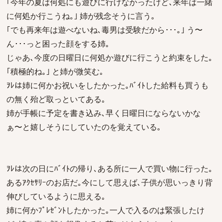
｢今年の夏は何処にも遊びに行けなかったけど､来年は一緒
に何処か行こうね｡｣ 姉が残念そうに言う｡
｢でも再来年は遊べないね､毒男は受験だから･･･｡｣ う〜
ん･･･っと困った顔をする姉｡
じゃあ､今度の日曜日に何処か遊びに行こうと約束をした｡
｢積極的ね｡｣ と姉が微笑む｡
ｦﾚは姉に何かお祝いをしたかった｡ﾊﾞｲﾄした給料も買うも
の無く殆ど取っといてある｡
姉が手帳に予定を書き込み､早く日曜日にならないかな
ぁ〜と嬉しそうにしていたのを覚えている｡
ｦﾚは次の日にﾊﾞｲﾄの帰り､ある所に一人で買い物に行った｡
あるｱｸｾｻﾘｰのお店だ｡今にして思えば､子供が思いっきり背
伸びしているように思える｡
姉に何かﾌﾟﾚｾﾞﾝﾄしたかった｡一人で入るのは緊張したけ