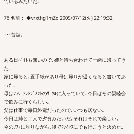
ているみたいだ｡
76 名前： ◆vrxthg1mZo 2005/07/12(火) 22:19:32
･･･昔話｡
ある日ﾊﾞｲﾄも無いので､姉と待ち合わせて一緒に帰ってき
た｡
家に帰ると､置手紙があり母は帰りが遅くなると書いてあ
った｡
母はﾌﾗﾜｰｱﾚﾝｼﾞﾒﾝﾄのｻｰｸﾙに入っていて､今日はその親睦会
で飲みに行くらしい｡
父は仕事で毎日終電だったので､いつも居ない｡
今日は姉と二人で夕食みたいだ｡それはそれで楽しい｡
今のｿﾌｧに座りながら､後でﾌｧﾐﾚｽにでも行こうと決めた｡