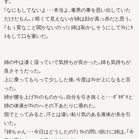
す｡
｢なにもしてないよ･･･本当よ､毒男の事を思い出していた
だけだもん｡｣ 暗くて見えないが姉は顔が真っ赤だと思う｡
｢もぅ変なこと聞かないのっ!｣ 姉は恥かしそうにしてｦﾚにｷ
ｽをして口を塞いだ｡
姉の中は凄く湿っていて気持ちが良かった｡姉も気持ちが
良さそうだった｡
上に乗ってもらって少しした後､今度はｦﾚが上になると言
った｡
姉が腰を上げｦﾚのものから､自分を引き抜くと･･･ﾎﾟﾀﾎﾟﾀと
姉の体液がｦﾚのへその下あたりに垂れた｡
指でとってみると､汗とは違い粘り気のある液体が糸を引
いた｡
｢姉ちゃん･･･今日はどうしたの?｣ ｦﾚの問い掛けに姉は､｢今