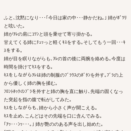
ふと､沈黙になり･･･｢今日は家の中･･･静かだね｡｣ 姉がﾎﾟﾂﾘ
と呟いた｡
姉がｦﾚの肩にｺﾂﾝと頭を乗せて寄り掛かる｡
甘えてくる姉にﾁｭｯっと軽くｷｽをする｡そしてもう一回･･･ｷ
ｽをする｡
姉が目を瞑りながらも､ｦﾚの首の後に両腕を絡める｡今度は
時間を掛けてｷｽをする｡
ｷｽをしながらｦﾚは姉の制服のﾌﾞﾗｳｽのﾎﾞﾀﾝを外す｡ﾌﾞﾗの上
から優しく姉の胸を揉む｡
ﾌﾛﾝﾄﾎｯｸのﾌﾞﾗを外すと姉の胸を直に触り､先端の固くなっ
た突起を指の腹で転がしてみた｡
ｷｽをしながらも､姉から小さく声が聞こえる｡
ｷｽを止め､こんどはその先端を口に含んでみる｡
｢ｱｯ･･･ﾝｯ･･･｡｣ 姉が艶ののある声を出し始めた｡