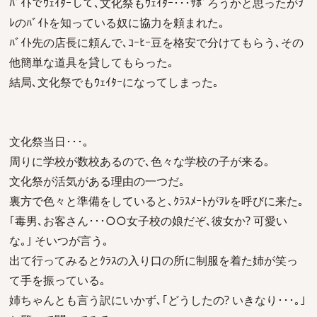
ﾊﾞｲﾄでｳｪｲﾀｰして､文化祭もｳｪｲﾀｰ･･･ｻﾎﾞろうかと思ったがｦ
ﾚのﾊﾞｲﾄを知っている奴に協力を頼まれた｡
ﾊﾞｲﾄ先の店長に頼んで､ｺｰﾋｰ豆を格安で分けてもらう､その
他簡単な道具を貸してもらった｡
結局､文化祭でもｳｪｲﾀｰになってしまった｡
文化祭当日･･･｡
周りに学校が数校あるので､色々な学校の子が来る｡
文化祭が活気がある理由の一つだ｡
裏方で色々と準備をしていると､ｸﾗｽﾒｰﾄがｦﾚを呼びに来た｡
｢毒男､お客さん･･･○○女子校の娘だぞ､彼女か? 可愛い
な｡｣ そいつが言う｡
出て行ってみるとｸﾗｽの入り口の所に制服を着た姉が笑っ
て手を振っている｡
姉ちゃんとも言う訳にいかず､｢どうしたの? いきなり･･･｡｣