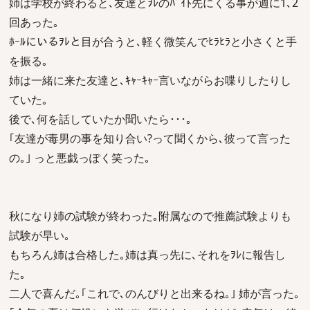
姉は学校が終わると､友達とｦﾚのﾊﾞｲﾄ先にくる事が週に1､2
回あった｡
ﾎｰﾙにいるｦﾚと目が合うと､軽く微笑んでﾋﾗﾋﾗと小さくと手
を振る｡
姉は一緒に来た友達と､ｷｬｰｷｬｰ言いながらお喋りしたりし
ていた｡
後で､何を話していたか聞いたら･･･｡
｢友達が毒男の事を知り合い?って聞くから､彼って言った
の｡｣ っと悪戯っぽく笑った｡
秋になり姉の試験が終わった｡附属なので推薦試験よりも
試験が早い｡
もちろん姉は合格した｡姉は真っ先に､それをｦﾚに報告し
た｡
二人で喜んだ｡｢これで､のんびりと出来るね｡｣ 姉が言った｡