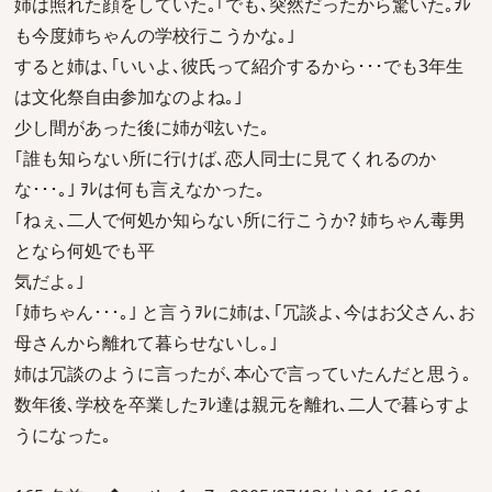
姉は照れた顔をしていた｡｢でも､突然だったから驚いた｡ｦﾚ
も今度姉ちゃんの学校行こうかな｡｣
すると姉は､｢いいよ､彼氏って紹介するから･･･でも3年生
は文化祭自由参加なのよね｡｣
少し間があった後に姉が呟いた｡
｢誰も知らない所に行けば､恋人同士に見てくれるのか
な･･･｡｣ ｦﾚは何も言えなかった｡
｢ねぇ､二人で何処か知らない所に行こうか? 姉ちゃん毒男
となら何処でも平
気だよ｡｣
｢姉ちゃん･･･｡｣ と言うｦﾚに姉は､｢冗談よ､今はお父さん､お
母さんから離れて暮らせないし｡｣
姉は冗談のように言ったが､本心で言っていたんだと思う｡
数年後､学校を卒業したｦﾚ達は親元を離れ､二人で暮らすよ
うになった｡