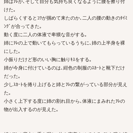
姉はｦﾚが､そして自分も気持ち良くなるように腰を擦り付
けた｡
しばらくするとｺﾂが掴めて来たのか､二人の腰の動きのﾀｲﾐ
ﾝｸﾞが合ってきた｡
動く度に二人の体液で卑猥な音がする｡
姉にｦﾚの上で動いてもらっているうちに､姉の上半身を裸
にした｡
小振りだけど形のいい胸に触りｷｽをする｡
姉が今身に付けているのは､紺色の制服のｽｶｰﾄと靴下だけ
だった｡
少しｽｶｰﾄを捲り上げると姉とｦﾚの繋がっている部分が見え
た｡
小さく上下する度に姉の割れ目から､体液にまみれたｦﾚの
物が出入するのが見えた｡