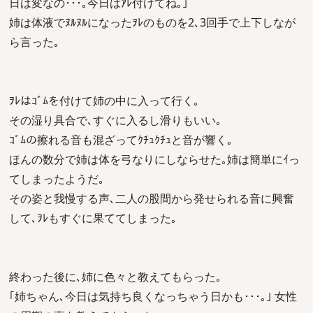
日は変なの･･･｡今日はｱﾚ付けてね｡｣
姉は体液でﾇﾙﾇﾙになったｦﾚのものを2､3回手で上下しなが
ら言った｡
ｦﾚはｺﾞﾑを付けて姉の中に入って行く｡
その湿り具合で､すぐに入るし滑りもいい｡
ｺﾞﾑの擦れる音も混ざってｸﾁｭｸﾁｭと音が響く｡
ほんの数分で姉は体を弓なりにしならせた｡姉は簡単にｲっ
てしまったようだ｡
その姿と我慢する声､二人の股間から発せられる音に興奮
して､ｦﾚもすぐに果ててしまった｡
終わった後に､姉に色々と教えてもらった｡
｢姉ちゃん､今日は気持ち良くなっちゃう日かも･･･｡｣ 女性