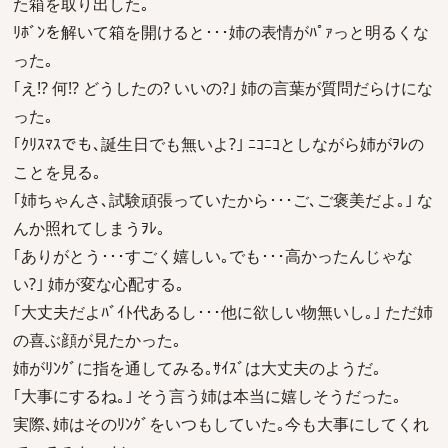
た箱を取り出した｡
ﾘﾎﾞﾝを解いて箱を開けると･･･姉の表情がﾊﾟｧっと明るくな
った｡
｢え!? 何!? どうしたの? いいの?｣ 姉の言葉が質問だらけにな
った｡
｢ｸﾘｽﾏｽでも､誕生日でも無いよ?｣ ﾆｺﾆｺとしながら姉がｦﾚの
ことを見る｡
｢姉ちゃんさ､試験頑張っていたから･･･ご､ご褒美だよ｡｣ な
んか照れてしまうｦﾚ｡
｢ありがとう･･･すごく嬉しい｡でも･･･高かったんじゃな
い?｣ 姉が変な心配する｡
｢大丈夫だよﾊﾞｲﾄ代あるし･･･他に欲しい物無いし｡｣ ただ姉
の喜ぶ顔が見たかった｡
姉がﾘﾝｸﾞに指を通してみる｡ｻｲｽﾞは大丈夫のようだ｡
｢大事にするね｡｣ そう言う姉は本当に嬉しそうだった｡
実際､姉はそのﾘﾝｸﾞをいつもしていた｡今も大事にしてくれ