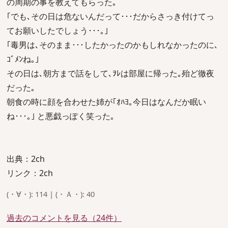
の周期の事を教えてもらった｡
｢でも､その日は危ないんだって･･･だからさっき付けてっ
てお願いしたでしょう･･･｡｣
｢毒男は､そのまま･･･したかったのかもしれなかったのに､
ｺﾞﾒﾝね｡｣
その日は､朝方まで話をして､ｦﾚは部屋に帰った｡殆ど徹夜
だった｡
朝食の時に顔を合わせた姉が｢ｵﾊﾖ｡今日はなんだか眠い
ね･･･｡｣ と悪戯っぽく笑った｡
出典：2ch
リンク：2ch
(・∀・): 114 | (・Ａ・): 40
過去のコメントを見る（24件）