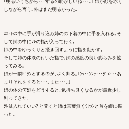
｢明るいうちから･･･するの恥かしいね･･･｡｣ 姉が顔を赤く
しながら言う｡外はまだ明るかった｡
ｽｶｰﾄの中に手が滑り込み姉のの下着の中に手を入れる｡そ
して姉の中にｦﾚの指が入って行く｡
姉の中をゆっくりと掻き回すように指を動かす｡
そして姉の体液の付いた指で､姉の感度の良い膨らみを擦
ってみる｡
姉が一瞬ﾋﾞｸﾝとするのが､よく判る｡｢ﾝｯ･･ﾝﾝｯ･･･ﾀﾞﾒ･･･あ
まりそれをすると･･･｡また･･･｡｣
姉の体の何処をどうすると､気持ち良くなるかが最近少し
判ってきた｡
ｦﾚは入れていい? と聞くと姉は言葉無くｳﾝｳﾝと首を縦に振
った｡