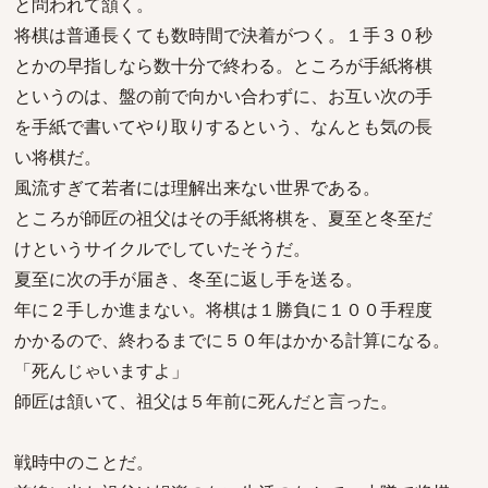
と問われて頷く。
将棋は普通長くても数時間で決着がつく。１手３０秒
とかの早指しなら数十分で終わる。ところが手紙将棋
というのは、盤の前で向かい合わずに、お互い次の手
を手紙で書いてやり取りするという、なんとも気の長
い将棋だ。
風流すぎて若者には理解出来ない世界である。
ところが師匠の祖父はその手紙将棋を、夏至と冬至だ
けというサイクルでしていたそうだ。
夏至に次の手が届き、冬至に返し手を送る。
年に２手しか進まない。将棋は１勝負に１００手程度
かかるので、終わるまでに５０年はかかる計算になる。
「死んじゃいますよ」
師匠は頷いて、祖父は５年前に死んだと言った。
戦時中のことだ。