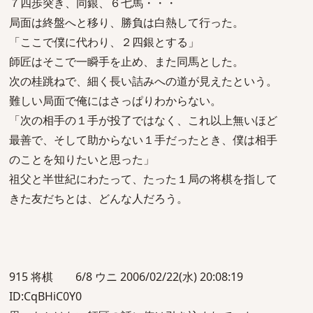
７四歩突き、同銀、６七馬・・・
局面は終盤へと移り、勝負は白熱して行った。
「ここで僕に代わり、２四銀とする」
師匠はそこで一瞬手を止め、また同馬とした。
次の桂跳ねで、細く長い詰みへの道が見えたという。
難しい局面で俺にはさっぱりわからない。
「次の相手の１手が投了ではなく、これ以上無いほど
最善で、そして助からない１手だったとき、僕は相手
のことを知りたいと思った」
祖父と半世紀にわたって、たった１局の将棋を指して
きた友だちとは、どんな人だろう。
915 将棋 6/8 ウニ 2006/02/22(水) 20:08:19
ID:CqBHiC0Y0