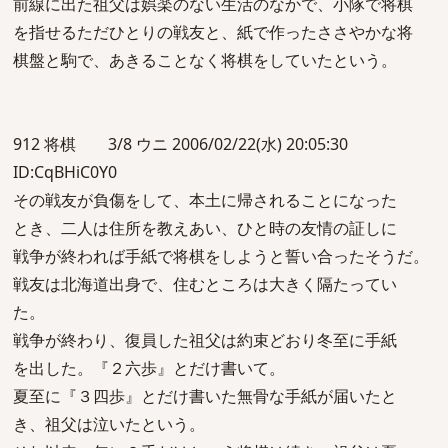
前線に出た祖父は娯楽のない生活のなかで、小隊で将棋
を指せるただひとりの戦友と、紙で作ったささやかな将
棋盤と駒で、あきることなく将棋をしていたという。
912 将棋 3/8 ウニ 2006/02/22(水) 20:05:30
ID:CqBHiC0Y0
その戦友が負傷をして、本土に帰されることになった
とき、二人は住所を教えあい、ひと時の友情の証しに
戦争が終われば手紙で将棋をしようと誓い合ったそうだ。
戦友は北海道出身で、住むところは大きく隔たってい
た。
戦争が終わり、復員した祖父は約束どおり冬至に手紙
を出した。『２六歩』とだけ書いて。
夏至に『３四歩』とだけ書いた無骨な手紙が届いたと
き、祖父は泣いたという。