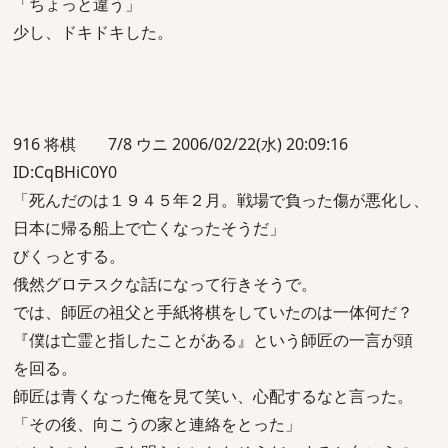
「ちょっと違う」
少し、ドキドキした。
916 将棋 7/8 ウニ 2006/02/22(水) 20:09:16
ID:CqBHiC0Y0
「死んだのは１９４５年２月。戦場で負った傷が悪化し、
日本に帰る船上で亡くなったそうだ」
びくっとする。
俄然グロテスクな話になって行きそうで。
では、師匠の祖父と手紙将棋をしていたのは一体何だ？
『僕は亡霊と指したことがある』という師匠の一言が頭
を回る。
師匠は青くなった俺を見て笑い、心配するなと言った。
「その後、向こうの家と連絡をとった」