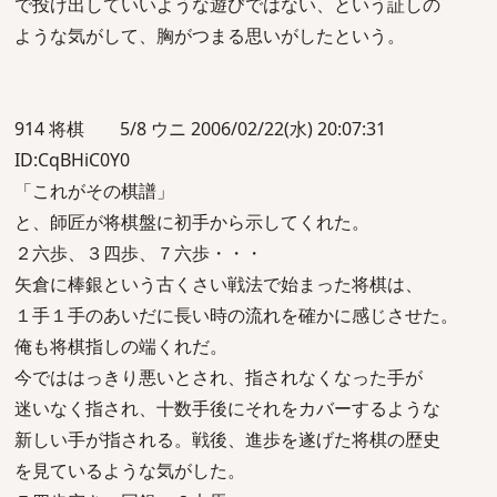
で投げ出していいような遊びではない、という証しの
ような気がして、胸がつまる思いがしたという。
914 将棋 5/8 ウニ 2006/02/22(水) 20:07:31
ID:CqBHiC0Y0
「これがその棋譜」
と、師匠が将棋盤に初手から示してくれた。
２六歩、３四歩、７六歩・・・
矢倉に棒銀という古くさい戦法で始まった将棋は、
１手１手のあいだに長い時の流れを確かに感じさせた。
俺も将棋指しの端くれだ。
今でははっきり悪いとされ、指されなくなった手が
迷いなく指され、十数手後にそれをカバーするような
新しい手が指される。戦後、進歩を遂げた将棋の歴史
を見ているような気がした。