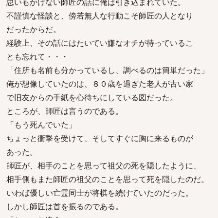
思いもかけない師匠の話に俺は引き込まれていた。
不謹慎な怪談と、傍若無人な行動こそ師匠の人となり
だったからだ。
経験上、その話にはたいてい嫌なオチが待っているこ
とも忘れて・・・
「住所も名前も分かっているし、調べるのは簡単だった」
俺が想像していたのは、８０歳を過ぎた老人が古い家
で旧友からの手紙を心待ちにしている図だった。
ところが、師匠は言うのである。
「もう死んでいた」
ちょっと衝撃を受けて、そしてすぐに胸に来るものが
あった。
師匠が、相手のことを思って祖父の死を隠したように、
相手側もまた師匠の祖父のことを思って死を隠したのだ。
いわば優しい亡霊同士が将棋を続けていたのだった。
しかし師匠は首を振るのである。