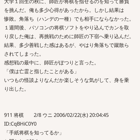
大学１回生の秋に、師匠が将棋を指せるのを知って勝負
を挑んだ。俺も多少心得があったから。しかし結果は
惨敗。角落ち（ハンデの一種）でも相手にならなかった。
１週間後、パソコンの将棋ソフトをやり込んでカンを取
り戻した俺は、再挑戦のために師匠の下宿へ乗り込んだ。
結果、多少善戦した感はあるが、やはり角落ちで蹴散ら
されてしまった。
感想戦の最中に、師匠がぽつりと言った。
「僕は亡霊と指したことがある」
いつもの怪談よりなんだか楽しそうな気がして、身を乗
り出した。
911 将棋 2/8 ウニ 2006/02/22(水) 20:04:45
ID:CqBHiC0Y0
「手紙将棋を知ってるか」