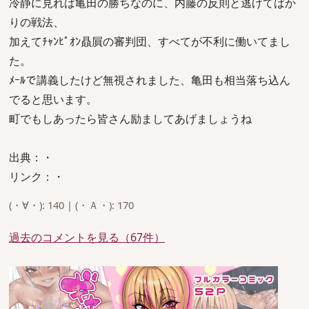
冷静に見れば亀田の勝ちなのに、内藤の反則と逃げてばか
りの戦法、
加えてﾁｬﾝﾋﾟｵﾝ贔屓の審判団、すべてが不利に働いてまし
た。
ﾒｰﾙで講義したけど無視されました、亀田も相当落ち込ん
でると思います。
町でもしあったら皆さん励ましてあげましょうね
出典：・
リンク：・
(・∀・): 140 | (・Ａ・): 170
過去のコメントを見る（67件）