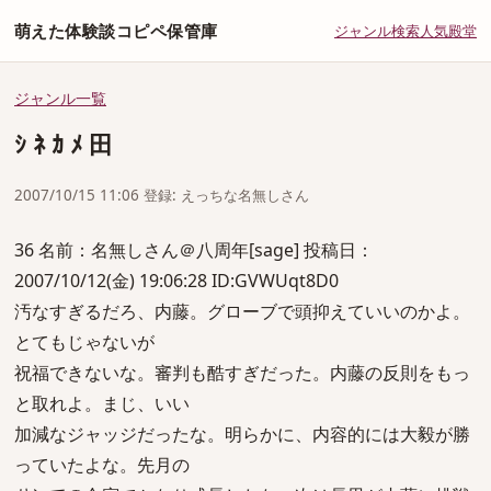
萌えた体験談コピペ保管庫
ジャンル
検索
人気
殿堂
ジャンル一覧
ｼ ﾈ ｶ ﾒ 田
2007/10/15 11:06 登録: えっちな名無しさん
36 名前：名無しさん＠八周年[sage] 投稿日：
2007/10/12(金) 19:06:28 ID:GVWUqt8D0
汚なすぎるだろ、内藤。グローブで頭抑えていいのかよ。
とてもじゃないが
祝福できないな。審判も酷すぎだった。内藤の反則をもっ
と取れよ。まじ、いい
加減なジャッジだったな。明らかに、内容的には大毅が勝
っていたよな。先月の