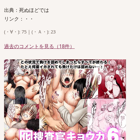
出典：死ぬほどでは
リンク：・・
(・∀・): 75 | (・Ａ・): 23
過去のコメントを見る（18件）