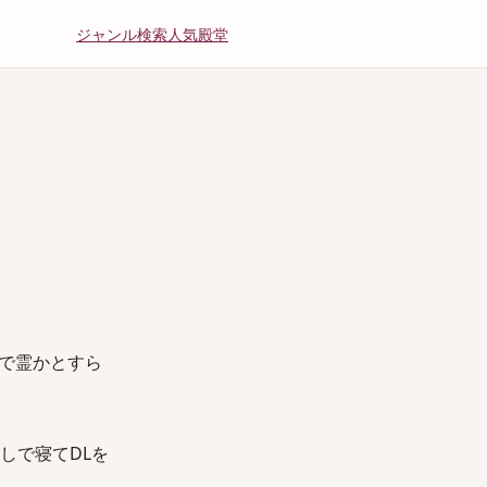
ジャンル
検索
人気
殿堂
で霊かとすら
しで寝てDLを