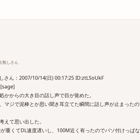
庫
ちな名無しさん
007/10/14(日) 00:17:25 ID:ztLSoUkF
 [sage]
処かからの大き目の話し声で目が覚めた。
、マジで泥棒とか思い聞き耳立てた瞬間に話し声が止まったの
考えて思い出した。
が重くてDL速度遅いし、100M近く有ったのでパソ付けっぱな