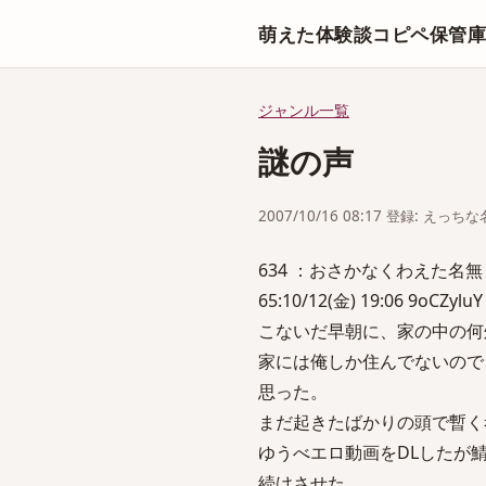
萌えた体験談コピペ保管
ジャンル一覧
謎の声
2007/10/16 08:17 登録: えっ
634 ：おさかなくわえた名無しさん：2
65:10/12(金) 19:06 9oCZyluY
こないだ早朝に、家の中の何
家には俺しか住んでないので
思った。
まだ起きたばかりの頭で暫く
ゆうべエロ動画をDLしたが鯖
続けさせた。