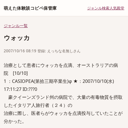
萌えた体験談コピペ保管庫
ジャンル
検索
人気
殿堂
ジャンル一覧
ウォッカ
2007/10/16 08:19 登録: えっちな名無しさん
治療として患者にウォッカを点滴、オーストラリアの病
院 [10/10]
1 ：CASIOPEA(第拾三期卒業生)φ ★：2007/10/10(水)
17:11:27 ID:???0
豪クイーンズランド州の病院で、大量の有毒物質を摂取
したイタリア人旅行者（２４）の
治療に際し、医者らがウォッカを点滴投与していたことが
分かった。