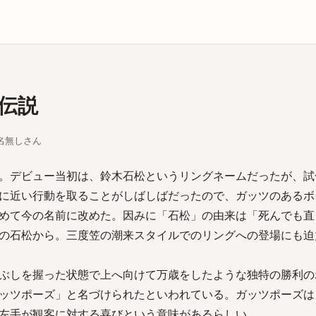
庫
伝説
ちな名無しさん
。デビュー当初は、鈴木石松というリングネームだったが、試
に近い行動を取ることがしばしばだったので、ガッツのあるボ
めて今の名前に改めた。因みに「石松」の由来は「死んでも直
の石松から。三度笠の潮来スタイルでのリングへの登場にも迫
ぶしを握った状態で上へ向けて万歳をしたような独特の勝利の
ッツポーズ」と名づけられたといわれている。ガッツポーズは
左手が観客に対する喜びという意味があるらしい。