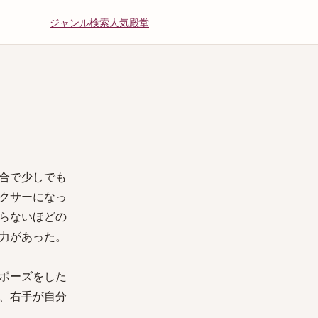
ジャンル
検索
人気
殿堂
合で少しでも
クサーになっ
らないほどの
力があった。
ポーズをした
、右手が自分