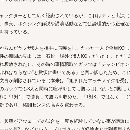
ャラクターとして広く認識されているが、これはテレビ出演（
。事実、ボクシング解説や講演活動などでは論理的かつ正確な
を持っている。
からんだヤクザ8人を相手に喧嘩をし、たった一人で全員KOし
件の新聞の見出しは「石松、場外で8人KO」だった）。ただし
れ釈放された）。その時の事情聴取でガッツは「チャンピオン
ければならない”と賞状に書いてある」と言い訳したため、こ
文言が削除されている（本来は「組まれたマッチメイクを受け
のガッツでも8人と同時に喧嘩をしても勝ち目はないと判断し
に「1対1」で勝負して勝ちを収めた。「1対8」ではなく「（1
断であり、格闘センスの高さを窺わせる。
、興毅がアウェーでの試合を一度も経験していない事が議論に
ーって何?」などという、プロボクシング経験者とは到底思え