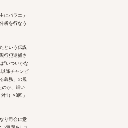
主にバラエテ
分析を行なう
たという伝説
現行犯逮捕さ
は“いついかな
れ以降チャンピ
る義務」の規
たのか、細い
対1）×8回」
なり司会に意
ない質問をして