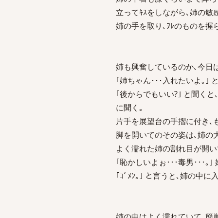
立ってｷｽをしながら､姉の
姉の手を取り､ｦﾚのものを握
姉も興奮しているのか､今日
｢姉ちゃん･･･入れたいよ｡｣ 
｢後からでもいい?｣ と聞くと
に聞く｡
片手を展望台の手摺に付き､も
脚を開いてのその姿は､姉の
よく濡れた姉の割れ目が開いて
｢恥かしいよぉ･･･毒男･･･
｢ｺﾞﾒﾝ｡｣ と言うと､姉の中に
姉の中はよく濡れていて､簡単