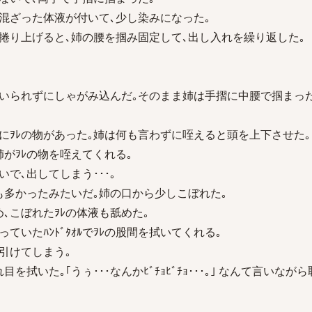
人の混ざった体液が付いて､少し染みになった｡
まで捲り上げると､姉の腰を掴み固定して､出し入れを繰り返した｡
っていられずにしゃがみ込んだ｡そのまま姉は手摺に中腰で掴まっ
にｦﾚの物があった｡姉は何も言わずに咥えると頭を上下させた｡
姉がｦﾚの物を咥えてくれる｡
で､出してしまう･･･｡
も多かったみたいだ｡姉の口から少しこぼれた｡
め､こぼれたｦﾚの体液も舐めた｡
っていたﾊﾝﾄﾞﾀｵﾙでｦﾚの股間を拭いてくれる｡
が引けてしまう｡
を拭いた｡｢うぅ･･･なんかﾋﾞﾁｮﾋﾞﾁｮ･･･｡｣ なんて言いなが