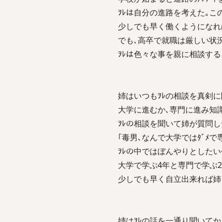
ｦﾚは自分の進路を考えた｡
少しでも早く働くようになれば
でも､高卒で就職は厳しい状
ｦﾚは色々な事を親に相談する
姉はいつもｦﾚの相談を真剣に
大学に進むか､専門に進み知
ｦﾚの相談を聞いて姉が質問し
｢毒男､なんで大学ではﾀﾞﾒ
ｦﾚの中ではぼんやりとした
大学で学ぶ4年と専門で学ぶ2年
少しでも早く自立出来れば姉
姉はｦﾚの話を一通り聞いてか