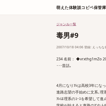
萌えた体験談コピペ保管
ジャンル一覧
毒男#9
2007/10/18 04:06 登録: えっ
234 名前： ◆vrxthg1mZo 200
･･･昔話｡
4月になりｦﾚは高校3年になっ
進路志望の手始めに文系､理系
ｦﾚは理系のｺｰｽを希望して進
学校が始まると進路のｱﾝｹｰ