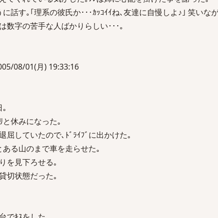
話す｡｢理系の彼氏か･･･ｶｯｺｲｲね､友達に自慢しよ♪｣ 笑いな
数字の苦手な人ばかりらしい･･･｡
5/08/01(月) 19:33:16
｡
ﾘと休みになった｡
屈していたので､ﾄﾞﾗｲﾌﾞに出かけた｡
とある山のまで車を走らせた｡
りを見下ろせる｡
貸切状態だった｡
でｷｽをした｡