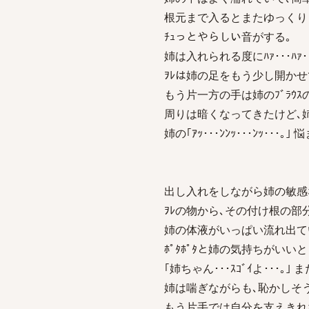
根元まで入るとまたゆっくりと
ﾁｭっとやらしい音がする｡
姉は入れられる度にﾊｧ･･･ﾊ
ｦﾚは姉の足をもう少し開か
もう片一方の手は姉のﾌﾞﾗｳｽの
周りは暗くなってきたけど､
姉の｢ｱｯ･･･ﾝﾝｯ･･･ﾝｯ･･･
出し入れをしながら姉の敏感
ｦﾚの物から､その付け根の部
姉の体液がいっぱい流れ出て
ﾎﾟﾀﾎﾟﾀと姉の気持ちがいい
｢姉ちゃん･･･ｽｺﾞｲよ･･･｡
姉は喘ぎながらも､恥かしそうに､｢
もう片手では自分を支えきれ