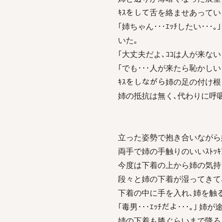
ｷｽをして舌を絡ませあってい
｢姉ちゃん･･･ｴｯﾁしたい･･
いた｡
｢大丈夫だよ､ｺｺは人が来ないよ
｢でも･･･人が来たら恥かしいよ
ｷｽをしながら姉の足の付け根を
姉の抵抗は無く､代わりに呼吸
立った姿勢で抱き合いながら姉
両手で姉の手触りのいいｽﾄｯｷ
今度は下着の上から姉の気持
段々と姉の下着が湿ってきて､｢
下着の中に手を入れ､姉を触る
｢毒男･･･ｴｯﾁだよ･･･｡｣ 
姉の下着も膝ぐらいまで降ろし､