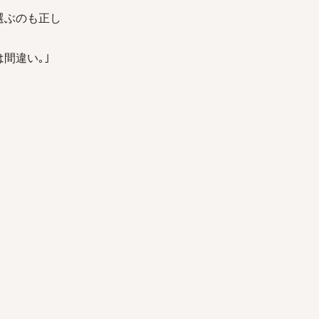
選ぶのも正し
間違い｡｣