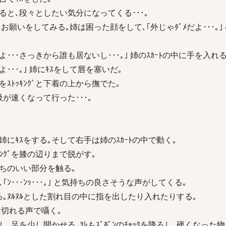
ると､段々としたい気分になってくる･･･｡
･｡｣ お願いをしてみる｡姉は困った顔をして､｢外じゃﾀﾞﾒだよ･･･｡
･･･さっきから誰も居ないし･･･｡｣ 姉のｽｶｰﾄの中に手を入れる
･･･｡｣ 姉にｷｽをして唇を塞いだ｡
ｽﾄｯｷﾝｸﾞと下着の上から撫でた｡
が速くなって行った･･･｡
にｷｽをする｡そして右手は姉のｽｶｰﾄの中で動く｡
ﾝｸﾞを膝の辺りまで脱がす｡
ちのいい部分を触る｡
ﾝ･･･ﾝｯ･･･｡｣ と気持ちの良さそうな声がしてくる｡
｡ﾇﾙﾇﾙとした割れ目の中に指を出したり入れたりする｡
姉が途切れる声で囁く｡
足を少し開かせる｡ｦﾚもｽﾞﾎﾞﾝのﾁｬｯｸを降ろし､硬くなった