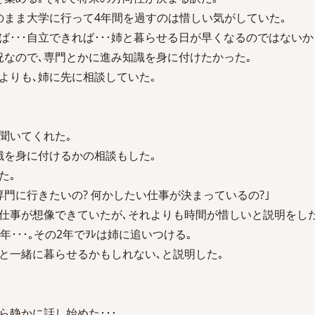
このまま大学に行って4年間を過すのは惜しい気がしていた｡
･･･自立できれば･･･姉と暮らせる日が早くなるのではないか
況なので､専門とかに進み知識を身に付けたかった｡
よりも､姉に先に相談していた｡
聞いてくれた｡
識を身に付けるかの相談もした｡
た｡
で専門に行きたいの? 何かしたい仕事が決まっているの?｣
い仕事が想像できていたが､それよりも時間が惜しいと説明をした
･･･｡その2年でｦﾚは姉に追いつける｡
と一緒に暮らせるかもしれない､と説明した｡
ら静かに話し始めた･･･｡