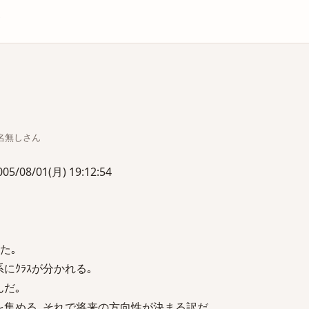
庫
ちな名無しさん
5/08/01(月) 19:12:54
た｡
にｸﾗｽが分かれる｡
んだ｡
ﾄを集める｡それで将来の方向性が決まる訳だ｡