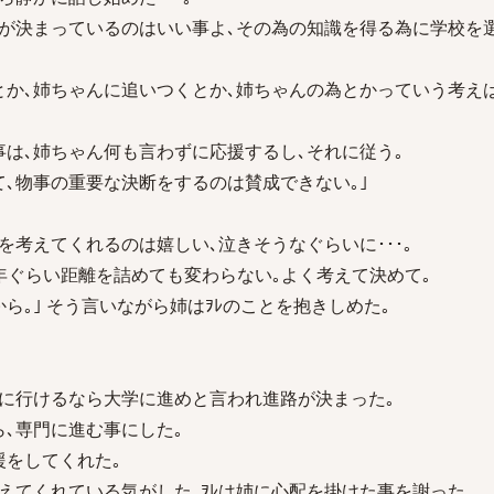
事が決まっているのはいい事よ､その為の知識を得る為に学校を
とか､姉ちゃんに追いつくとか､姉ちゃんの為とかっていう考えは
事は､姉ちゃん何も言わずに応援するし､それに従う｡
て､物事の重要な決断をするのは賛成できない｡｣
を考えてくれるのは嬉しい､泣きそうなぐらいに･･･｡
2年ぐらい距離を詰めても変わらない｡よく考えて決めて｡
ら｡｣ そう言いながら姉はｦﾚのことを抱きしめた｡
親に行けるなら大学に進めと言われ進路が決まった｡
ら､専門に進む事にした｡
援をしてくれた｡
えてくれている気がした｡ｦﾚは姉に心配を掛けた事を謝った｡