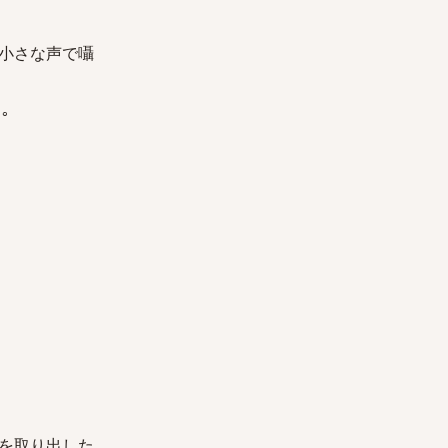
｣ 小さな声で囁
｡
物を取り出した｡