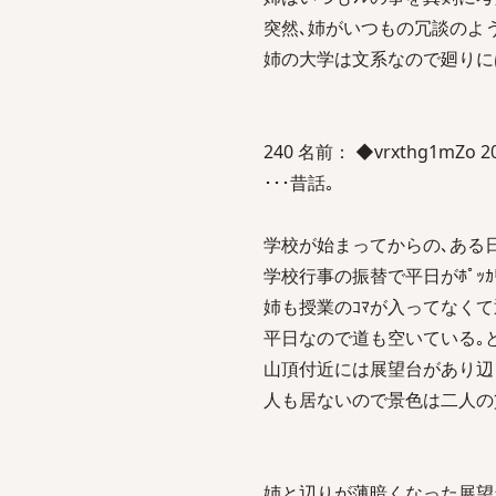
突然､姉がいつもの冗談のように
姉の大学は文系なので廻りには
240 名前： ◆vrxthg1mZo 200
･･･昔話｡
学校が始まってからの､ある日
学校行事の振替で平日がﾎﾟｯｶ
姉も授業のｺﾏが入ってなくて退
平日なので道も空いている｡
山頂付近には展望台があり辺
人も居ないので景色は二人の
姉と辺りが薄暗くなった展望台