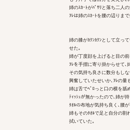
姉のｽｶｰﾄがﾊﾟｻﾘと落ち二
ｦﾚは姉のｽｶｰﾄを腰の辺り
姉の膝がｶｸﾝｶｸﾝとして立
せた｡
姉が丁度顔を上げると目の前
ｦﾚを手摺に寄り掛からせて､
その気持ち良さに数分もしない
興奮していたせいか､ｦﾚの量
姉は舌でﾍﾟﾛっと口の横を舐
ﾃｨｯｼｭが無かったので､姉が持
ﾀｵﾙの布地が気持ち良く､腰
姉もそのﾀｵﾙで足と自分の割れ目
拭いていた｡