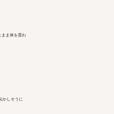
たまま体を震わ
ら恥かしそうに