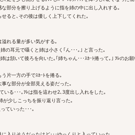
敏感な部分を擦り上げるように指を姉の中に出し入れする｡
らせると､その後は優しく上下してくれた｡
は溢れる量が多い気がする｡
と姉の耳元で囁くと姉は小さく｢ん･･･｡｣ と言った｡
､姉は頷いて後ろを向いた｡｢姉ちゃん･･･ｽｶｰﾄ捲って｡｣ ｦﾚの
う片一方の手でｽｶｰﾄを捲る｡
大事な部分が全部見える姿だった｡
いる･･･｡ｦﾚは指を這わせ2､3度出し入れをした｡
｡｣ 姉が少しこっちを振り返り言った｡
入っていった･･･｡
に入りそうだったけど･･･ゆっくりと入っていった｡