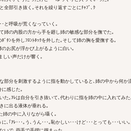
全部引き抜く｡それを繰り返すごとにﾁｬﾌﾟ､ｸ
ｧ･･･と呼吸が荒くなっていく｡
せて姉の内股の方から手を廻し姉の敏感な部分を撫でた｡
ﾎﾞﾀﾝを外しﾌﾛﾝﾄﾎｯｸを外した｡そして姉の胸を愛撫する｡
姉のお尻が浮かび上がるように白い｡
｡｣ 悩ましい声だけが響く｡
な部分を刺激するように指を動かしていると､姉の中から何か
分に感じた｡
いた｡ｦﾚは自分を引き抜いて､代わりに指を姉の中に入れてみた
ときに出る液体が垂れる｡
｣ また姉の中に入りながら囁く｡
ｱﾚ･･･｡う､うん･･･｡恥かしい･･･けど･･･とっても･･･いい｡
ないで､両手で手摺に掴まった｡