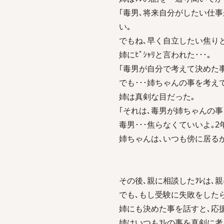
｢毒男､将来自分がしたい仕
い｡
でもね､早く自立したい焦り
姉にﾋﾟｼｬﾘと言われた･･･｡
｢毒男が自分で考えて決めた
でも･･･姉ちゃんの事を考え
姉は真剣な目だった｡
｢それは､毒男が姉ちゃんの事
毒男･･･焦らなくていいよ｡
姉ちゃんは､いつも傍に居るか
その後､親に相談したｦﾚは､
でも､もし受験に失敗をした
姉にも決めた事を話すと､応
姉はいつもｦﾚの事を真剣に考