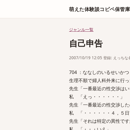
萌えた体験談コピペ保管
ジャンル一覧
自己申告
2007/10/19 12:05 登録: えっ
704 ：ななしのいるせいかつ：2007
生理不順で婦人科外来に行っ
先生「一番最近の性交渉はい
私 「えっ・・・・・・」
先生「一番最近の性交渉した
私 「・・・・・・４，５日
先生「それは特定の異性です
私 「・・・いえ」