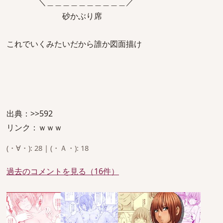
＼＿＿＿＿＿＿＿＿＿＿／
砂かぶり席
これでいくみたいだから誰か図面描け
出典：>>592
リンク：ｗｗｗ
(・∀・): 28 | (・Ａ・): 18
過去のコメントを見る（16件）