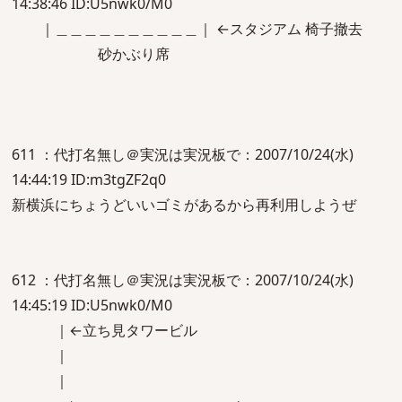
14:38:46 ID:U5nwk0/M0
｜＿＿＿＿＿＿＿＿＿＿｜ ←スタジアム 椅子撤去
砂かぶり席
611 ：代打名無し＠実況は実況板で：2007/10/24(水)
14:44:19 ID:m3tgZF2q0
新横浜にちょうどいいゴミがあるから再利用しようぜ
612 ：代打名無し＠実況は実況板で：2007/10/24(水)
14:45:19 ID:U5nwk0/M0
｜←立ち見タワービル
｜
｜