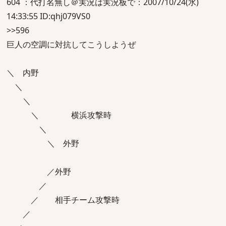
604 ：代打名無し＠実況は実況板で：2007/10/24(水)
14:33:55 ID:qhj079VS0
>>596
巨人の空調に対抗してこうしようぜ
＼ 内野
＼
＼
＼ 横浜攻撃時
＼
＼ 外野
／外野
／
／ 相手チーム攻撃時
／