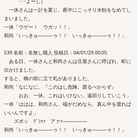
･･･よーし）
一休さんは一計を案じ、夜中にこっそり水飴をなめてし
まいました。
一休「ウゲー！ ウガッ！！」
和尚「いっきゅ―――ゥ！！ いっきゅ―――ゥ！！」
539 名前：名無し職人 投稿日：04/01/29 00:05
ある日、一休さんと和尚さんは庄屋さんに呼ばれ、町に
出かけました。
すると、橋の前に立て札がありました。
和尚「なになに、『このはし危険。渡るべからず』
おお、一休。これはいけない。遠回りしていこう」
一休「ははは。和尚さん。端がだめなら、真ん中を渡れば
いいんですよ」
ズボッ ｸﾞｼｬｧ アァｧ―――――
和尚「いっきゅ―――ゥ！！ いっきゅ―――ゥ！！」