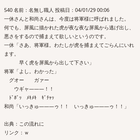
540 名前：名無し職人 投稿日：04/01/29 00:06
一休さんと和尚さんは、今度は将軍様に呼ばれました。
何でも、屏風に描かれた虎が夜な夜な屏風から逃げ出し、
悪さをするので捕まえて欲しいというのです。
一休「さあ、将軍様。わたしが虎を捕まえてごらんにいれ
ます。
早く虎を屏風から出して下さい」
将軍「よし。わかった」
グオー ガァー
ウギャ―――！！
ﾄﾞﾎﾞｯ ﾒｷﾒｷ ｷﾞﾁｬｯ
和尚「いっきゅ―――ゥ！！ いっきゅ―――ゥ！！」
出典：この流れに
リンク：ｗ