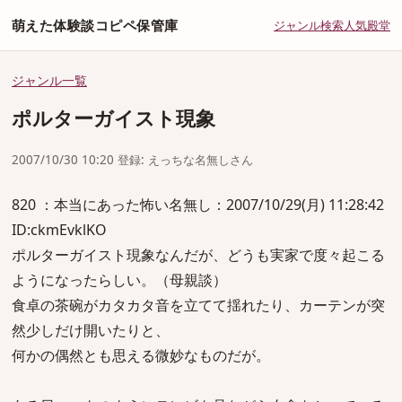
萌えた体験談コピペ保管庫
ジャンル
検索
人気
殿堂
ジャンル一覧
ポルターガイスト現象
2007/10/30 10:20 登録: えっちな名無しさん
820 ：本当にあった怖い名無し：2007/10/29(月) 11:28:42
ID:ckmEvklKO
ポルターガイスト現象なんだが、どうも実家で度々起こる
ようになったらしい。（母親談）
食卓の茶碗がカタカタ音を立てて揺れたり、カーテンが突
然少しだけ開いたりと、
何かの偶然とも思える微妙なものだが。