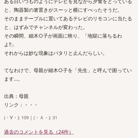
ある日いつものようにテレビを見ながら夕食をとっている
と、陶器製の箸置きがスーッと横にすべったそうだ。
そのままテーブルに置いてあるテレビのリモコンに当たる
と、はずみでチャンネルが変わった。
その瞬間、細木○子が画面に映り、「地獄に落ちるわ
よ!!」
それからは妙な現象はパタリと止んだらしい。
てなわけで、母親が細木○子を「先生」と呼んで困ってい
ます…。
出典：母親
リンク：・・・
(・∀・): 109 | (・Ａ・): 31
過去のコメントを見る（24件）